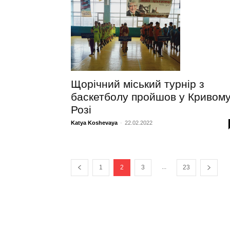
Щорічний міський турнір з
баскетболу пройшов у Кривом
Розі
Katya Koshevaya
-
22.02.2022
...
1
2
3
23