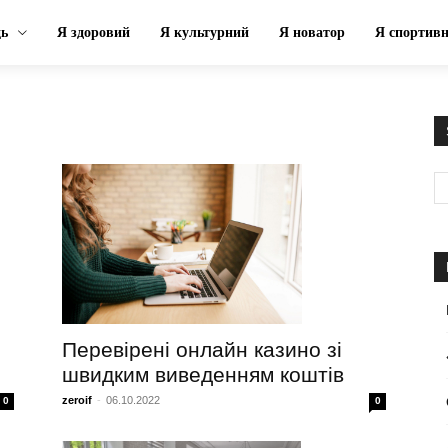
ць
Я здоровий
Я культурний
Я новатор
Я спортив
Перевірені онлайн казино зі
швидким виведенням коштів
zeroif
-
06.10.2022
0
0