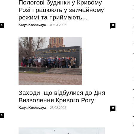
Пологові будинки у Кривому
Розі працюють у звичайному
режимі та приймають...
Katya Koshevaya
-
09.03.2022
0
0
Заходи, що відбулися до Дня
Визволення Кривого Рогу
Katya Koshevaya
-
23.02.2022
0
0