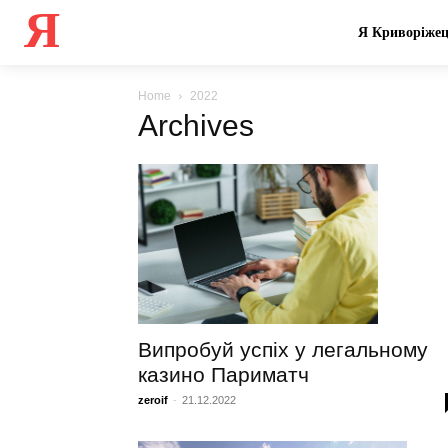
Я
Я Криворіже
Home
2022
Archives
Випробуй успіх у легальному
казино Париматч
zeroif
-
21.12.2022