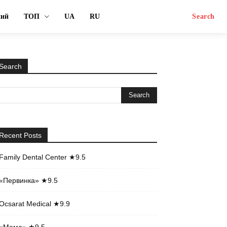
ний
ТОП
UA
RU
Search
Search
Recent Posts
Family Dental Center ★9.5
«Первинка» ★9.5
Ocsarat Medical ★9.9