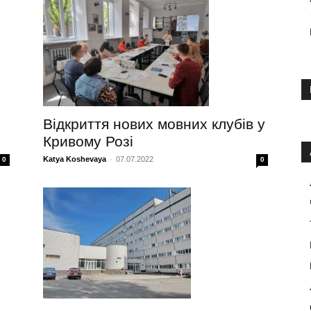
Відкриття нових мовних клубів у
Кривому Розі
Katya Koshevaya
-
07.07.2022
0
0