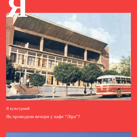
Я
Я культурний
Як проводили вечори у кафе “Ліра”?