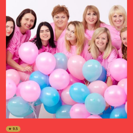
★ 9.5