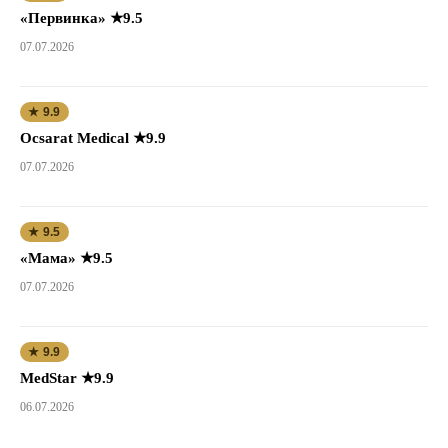
«Первинка» ★9.5
07.07.2026
★ 9.9
Ocsarat Medical ★9.9
07.07.2026
★ 9.5
«Мама» ★9.5
07.07.2026
★ 9.9
MedStar ★9.9
06.07.2026