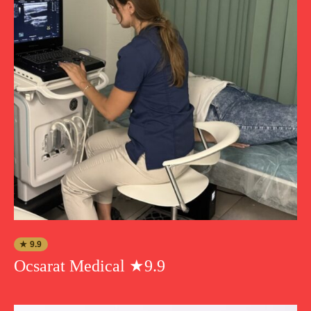
★ 9.9
Ocsarat Medical ★9.9