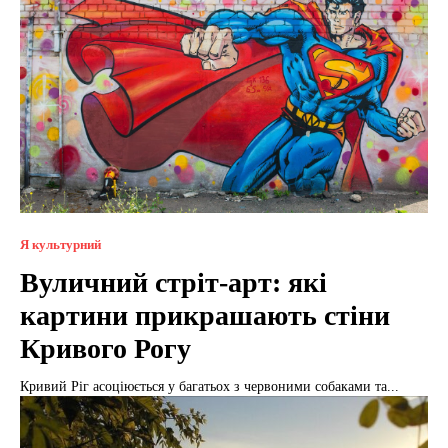
Я культурний
Вуличний стріт-арт: які
картини прикрашають стіни
Кривого Рогу
Кривий Ріг асоціюється у багатьох з червоними собаками та...