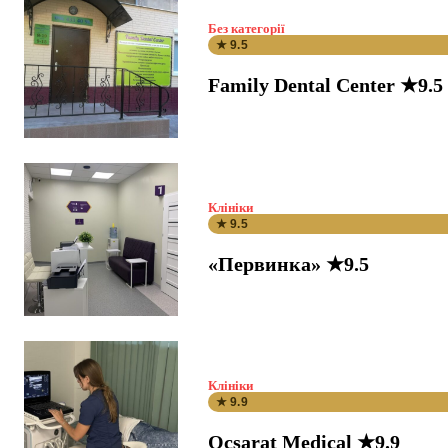
Без категорії
★ 9.5
Family Dental Center ★9.5
Клініки
★ 9.5
«Первинка» ★9.5
Клініки
★ 9.9
Ocsarat Medical ★9.9