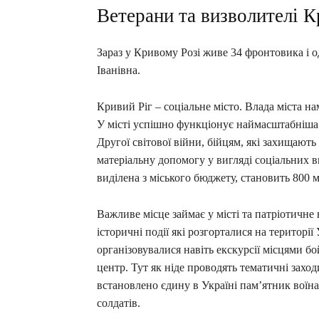
Ветерани та визволителі К
Зараз у Кривому Розі живе 34 фронтовика і
Іванівна.
Кривий Ріг – соціальне місто. Влада міста н
У місті успішно функціонує наймасштабніша п
Другої світової війни, бійцям, які захищають
матеріальну допомогу у вигляді соціальних 
виділена з міського бюджету, становить 800 
Важливе місце займає у місті та патріотичне 
історичні події які розгорталися на територі
організовувалися навіть екскурсії місцями б
центр. Тут як ніде проводять тематичні захо
встановлено єдину в Україні пам’ятник воїна
солдатів.