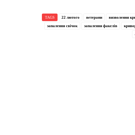
TAGS
22 лютого
ветерани
визволення кр
запалення свічок
запалення факелів
криво