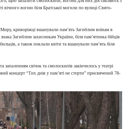
того, щоб запалити смолоскипи, вогонь для них доставляють з
і вічного вогню біля Братської могили по вулиці Свято-
 Миру, криворіжці вшанували пам’ять Загиблим воїнам в
я знака Загиблим захисникам України, біля пам’ятника бійців
обильців, а також поклали квіти та вшанували пам’ять біля
 та запаленням свічок та смолоскипів закінчилось у театрі
вий концерт “Тих днів у пам’яті не стерти” присвячений 78-