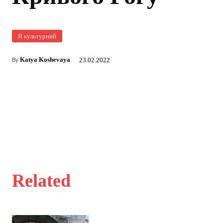
Я культурний
Katya Koshevaya
23.02.2022
By
Related