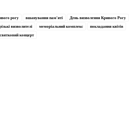
ивого рогу
вшанування пам'яті
День визволення Кривого Рогу
різькі визволителі
меморіальний комплекс
покладання квітів
святковий концерт