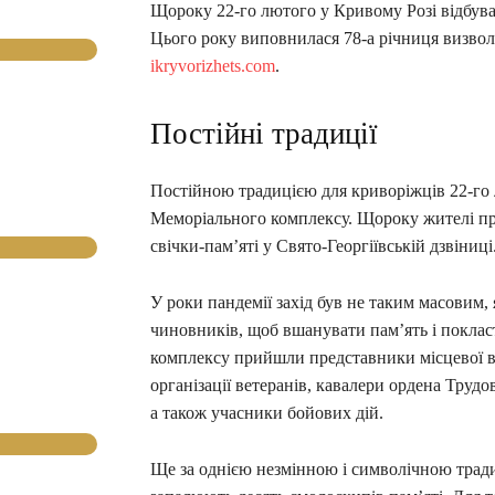
Щороку 22-го лютого у Кривому Розі відбува
Цього року виповнилася 78-а річниця визвол
ikryvorizhets.com
.
Постійні традиції
Постійною традицією для криворіжців 22-го 
Меморіального комплексу. Щороку жителі пр
свічки-пам’яті у Свято-Георгіївській дзвіниці
У роки пандемії захід був не таким масовим,
чиновників, щоб вшанувати пам’ять і поклас
комплексу прийшли представники місцевої вла
організації ветеранів, кавалери ордена Тру
а також учасники бойових дій.
Ще за однією незмінною і символічною трад