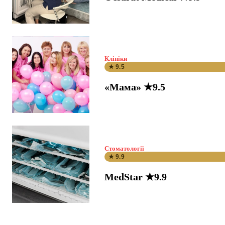
Клініки
★ 9.5
«Мама» ★9.5
Стоматології
★ 9.9
MedStar ★9.9