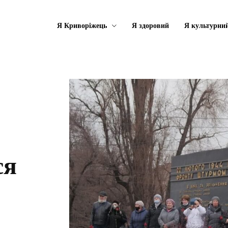
Я Криворіжець
Я здоровий
Я культурни
ся