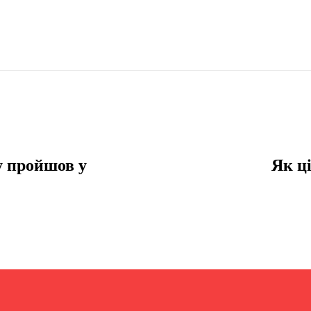
у пройшов у
Як ц