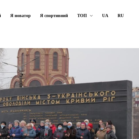
й
Я новатор
Я спортивний
ТОП
UA
RU