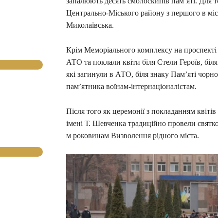
запалюють десять смолоскипів пам’яті. Для 
Центрально-Міського району з першого в міст
Миколаївська.
Крім Меморіального комплексу на проспекті
АТО та поклали квіти біля Стели Героїв, біл
які загинули в АТО, біля знаку Пам’яті чорн
пам’ятника воїнам-інтернаціоналістам.
Після того як церемонії з покладанням квітів
імені Т. Шевченка традиційно провели святко
м роковинам Визволення рідного міста.