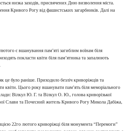
ється низка заходів, присвячених Дню визволення міста.
ення Кривого Рогу від фашистських загарбників. Далі на
лютого є вшанування пам’яті загиблим воїнам біля
иходять покласти квіти біля пам’ятника та запалюють
.
 як це було раніше. Приходило безліч криворіжців та
ти квіти. Цього року вшанувати пам’ять біля меморіального
ди: Вілкул Ю. Г. та Вілкул О. Ю., голова криворізької
дової Слави та Почесний житель Кривого Рогу Микола Дабіжа,
ицією 22го лютого криворіжці біля монумента “Перемоги”