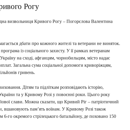
ривого Рогу
 одна визвольниця Кривого Рогу – Погорєлова Валентина
амагається дбати про кожного жителі та ветерани не виняток.
рограма із соціального захисту. У її рамках ветеранам
 Україну на сході, афганцям, чорнобильцям, місто надає
виплат. Загальна сума соціальної допомоги криворіжцям,
мільйонів гривень.
виховання. Дітям та підліткам розповідають історію,
ї України та у Кривому Розі у повоєнні роки. Цього року
ойової слави. Можна сказати, що Кривий Ріг – патріотичний
ди, вшановують пам’ять воїнам. У Кривому Розі також
м 6-го окремого стрілецького батальйону, де поховано 150