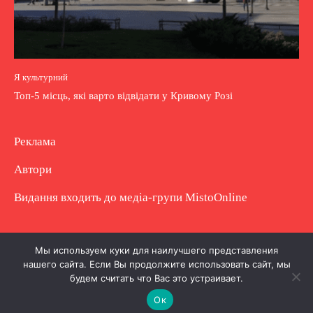
Я культурний
Топ-5 місць, які варто відвідати у Кривому Розі
Реклама
Автори
Видання входить до медіа-групи
MistoOnline
Copyright © Повне використання матеріалу
Мы используем куки для наилучшего представления
нашего сайта. Если Вы продолжите использовать сайт, мы
заборонено. Частково можна з гіперпосиланням.
будем считать что Вас это устраивает.
Ок