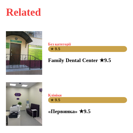
Related
Без категорії
★ 9.5
Family Dental Center ★9.5
Клініки
★ 9.5
«Первинка» ★9.5