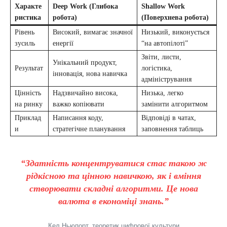
Характе
Deep Work (Глибока
Shallow Work
ристика
робота)
(Поверхнева робота)
Рівень
Високий, вимагає значної
Низький, виконується
зусиль
енергії
“на автопілоті”
Звіти, листи,
Унікальний продукт,
Результат
логістика,
інновація, нова навичка
адміністрування
Цінність
Надзвичайно висока,
Низька, легко
на ринку
важко копіювати
замінити алгоритмом
Приклад
Написання коду,
Відповіді в чатах,
и
стратегічне планування
заповнення таблиць
“Здатність концентруватися стає такою ж
рідкісною та цінною навичкою, як і вміння
створювати складні алгоритми. Це нова
валюта в економіці знань.”
Кел Ньюпорт, теоретик цифрової культури