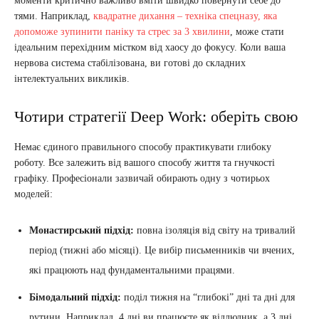
моменти критично важливо вміти швидко повернути себе до
тями. Наприклад,
квадратне дихання – техніка спецназу, яка
допоможе зупинити паніку та стрес за 3 хвилини
, може стати
ідеальним перехідним містком від хаосу до фокусу. Коли ваша
нервова система стабілізована, ви готові до складних
інтелектуальних викликів.
Чотири стратегії Deep Work: оберіть свою
Немає єдиного правильного способу практикувати глибоку
роботу. Все залежить від вашого способу життя та гнучкості
графіку. Професіонали зазвичай обирають одну з чотирьох
моделей:
Монастирський підхід:
повна ізоляція від світу на тривалий
період (тижні або місяці). Це вибір письменників чи вчених,
які працюють над фундаментальними працями.
Бімодальний підхід:
поділ тижня на “глибокі” дні та дні для
рутини. Наприклад, 4 дні ви працюєте як відлюдник, а 3 дні