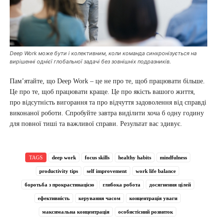
Deep Work може бути і колективним, коли команда синхронізується на
вирішенні однієї глобальної задачі без зовнішніх подразників.
Пам’ятайте, що Deep Work – це не про те, щоб працювати більше.
Це про те, щоб працювати краще. Це про якість вашого життя,
про відсутність вигорання та про відчуття задоволення від справді
виконаної роботи. Спробуйте завтра виділити хоча б одну годину
для повної тиші та важливої справи. Результат вас здивує.
TAGS
deep work
focus skills
healthy habits
mindfulness
productivity tips
self improvement
work life balance
боротьба з прокрастинацією
глибока робота
досягнення цілей
ефективність
керування часом
концентрація уваги
максимальна концентрація
особистісний розвиток