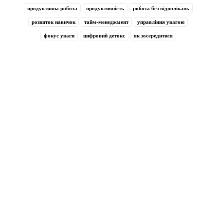
продуктивна робота
продуктивність
робота без відволікань
розвиток навичок
тайм-менеджмент
управління увагою
фокус уваги
цифровий детокс
як зосередитися