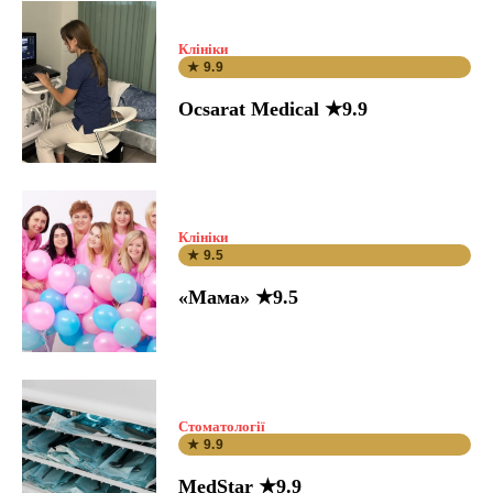
Клініки
★ 9.9
Ocsarat Medical ★9.9
Клініки
★ 9.5
«Мама» ★9.5
Стоматології
★ 9.9
MedStar ★9.9