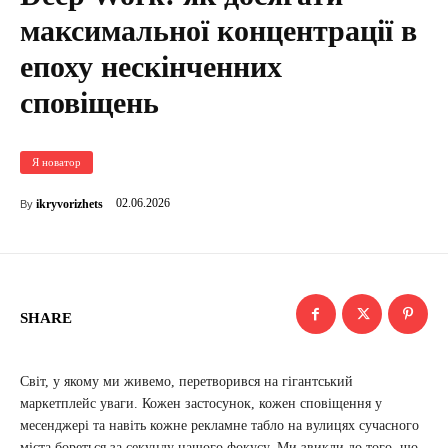
максимальної концентрації в
епоху нескінченних
сповіщень
Я новатор
02.06.2026
ikryvorizhets
By
SHARE
Світ, у якому ми живемо, перетворився на гігантський
маркетплейс уваги. Кожен застосунок, кожен сповіщення у
месенджері та навіть кожне рекламне табло на вулицях сучасного
міста бореться за секунду нашого фокусу. Ми звикли до того, що