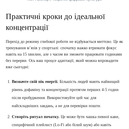
Практичні кроки до ідеальної
концентрації
Перехід до режиму глибокої роботи не відбувається миттєво. Це як
тренування м’язів у спортзалі: спочатку важко втримати фокус
навіть на 15 хвилин, але з часом ви зможете працювати годинами
без перерви. Ось ваш процсе адаптації, який можна впровадити
вже сьогодні:
Визначте свій пік енергії.
Більшість людей мають найвищий
рівень дофаміну та концентрації протягом перших 4-5 годин
після пробудження. Використовуйте цей час для
найскладніших завдань, а не для перевірки пошти.
Створіть ритуал початку.
Це може бути чашка певної кави,
специфічний плейлист (Lo-Fi або білий шум) або навіть