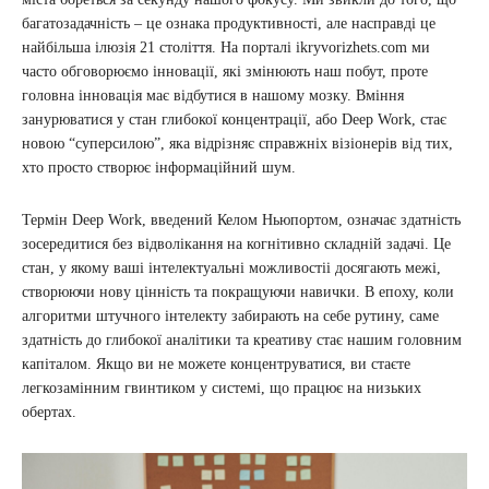
багатозадачність – це ознака продуктивності, але насправді це
найбільша ілюзія 21 століття. На порталі ikryvorizhets.com ми
часто обговорюємо інновації, які змінюють наш побут, проте
головна інновація має відбутися в нашому мозку. Вміння
занурюватися у стан глибокої концентрації, або Deep Work, стає
новою “суперсилою”, яка відрізняє справжніх візіонерів від тих,
хто просто створює інформаційний шум.
Термін Deep Work, введений Келом Ньюпортом, означає здатність
зосередитися без відволікання на когнітивно складній задачі. Це
стан, у якому ваші інтелектуальні можливостіі досягають межі,
створюючи нову цінність та покращуючи навички. В епоху, коли
алгоритми штучного інтелекту забирають на себе рутину, саме
здатність до глибокої аналітики та креативу стає нашим головним
капіталом. Якщо ви не можете концентруватися, ви стаєте
легкозамінним гвинтиком у системі, що працює на низьких
обертах.