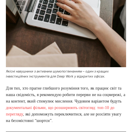
Якісні навушники з активним шумопоглинанням – один з кращих
інвестиційних інструментів для Deep Work у відкритих офісах.
Для тих, хто прагне глибшого розуміння того, як працює світ та
наша свідомість, я рекомендую робити перерви не на соцмережі, а
на контент, який стимулює мислення. Чудовим варіантом будуть
документальні фільми, що розширюють світогляд: топ-10 до
перегляду
, які допоможуть переключитися, але не розсіяти увагу
на беззмістовні “шортси”.