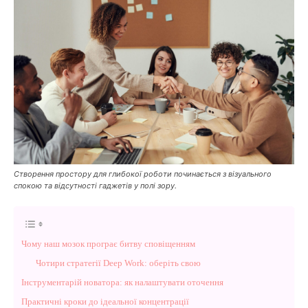
Створення простору для глибокої роботи починається з візуального
спокою та відсутності гаджетів у полі зору.
Чому наш мозок програє битву сповіщенням
Чотири стратегії Deep Work: оберіть свою
Інструментарій новатора: як налаштувати оточення
Практичні кроки до ідеальної концентрації