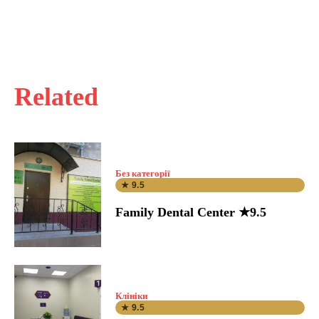
Related
Без категорії
★ 9.5
Family Dental Center ★9.5
Клініки
★ 9.5