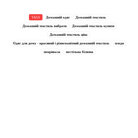
TAGS
Домашній одяг
Домашній текстиль
Домашній текстиль вибрати
Домашній текстиль купити
Домашній текстиль ціна
Одяг для дому - красивий і різноманітний домашній текстиль
пледи
покривала
постільна білизна