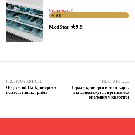
Стоматології
★ 9.9
MedStar ★9.9
PREVIOUS ARTICLE
NEXT ARTICLE
Обережно! На Криворіжжі
Поради криворізького лікаря,
немає їстівних грибів
які допоможуть зігрітися без
опалення у квартирі