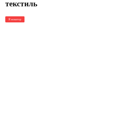
текстиль
Я новатор