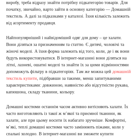
виробу, треба відразу знайти потрібну підкатегорію товарів. Для
початку, звичайно, варто зайти в основну категорію — Домашній
текстиль. А далі за підказками у каталозі. Їхня кількість залежить
від асортименту продавця.
Найпопулярніший і найвідоміший одяг для дому – це халати.
Вони діляться за призначенням та статтю. Є дитячі, чоловічі та
жіночі моделі. А їхня форма залежить від того, коли, де і як вони
будуть використовуватися. В інтернет-магазині вони діляться на
літні, лазневі, ошатні моделі та знайти їх за цими відмінностями
допоможуть фільтру в підкатегоріях. Там же можна цей
домашній
текстиль купити
, підібравши за такими, менш запитуваними
характеристиками: довжиною, наявністю або відсутністю рукава,
капюшона, складу тканини, кольору.
Домашні костюми останнім часом активно витісняють халати. Їх
часто виготовляють із такої ж м’якої та приємної тканини, як
халати, але при цьому носити їх набагато зручніше. Комфортні,
м’які, теплі домашні костюми часто замінюють піжами, коли у
спальні холодно. В інтернет-магазині ви зможете купити