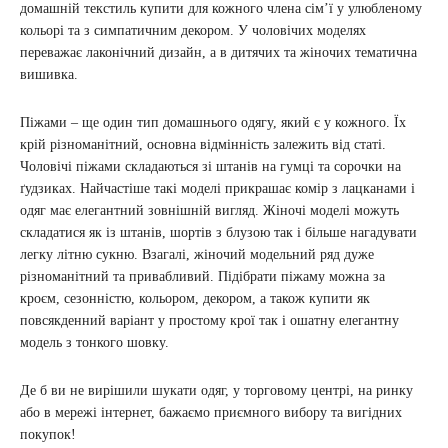
домашній текстиль купити для кожного члена сім’ї у улюбленому
кольорі та з симпатичним декором. У чоловічих моделях
переважає лаконічний дизайн, а в дитячих та жіночих тематична
вишивка.
Піжами – ще один тип домашнього одягу, який є у кожного. Їх
крій різноманітний, основна відмінність залежить від статі.
Чоловічі піжами складаються зі штанів на гумці та сорочки на
ґудзиках. Найчастіше такі моделі прикрашає комір з лацканами і
одяг має елегантний зовнішній вигляд. Жіночі моделі можуть
складатися як із штанів, шортів з блузою так і більше нагадувати
легку літню сукню. Взагалі, жіночий модельний ряд дуже
різноманітний та привабливий. Підібрати піжаму можна за
кроєм, сезонністю, кольором, декором, а також купити як
повсякденний варіант у простому крої так і ошатну елегантну
модель з тонкого шовку.
Де б ви не вирішили шукати одяг, у торговому центрі, на ринку
або в мережі інтернет, бажаємо приємного вибору та вигідних
покупок!