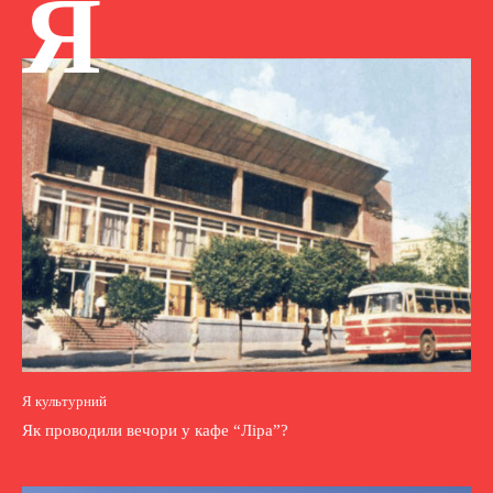
Я
Я культурний
Як проводили вечори у кафе “Ліра”?