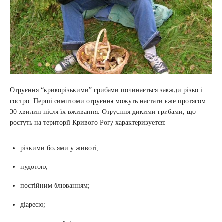
Отруєння “криворізькими” грибами починається завжди різко і
гостро. Перші симптоми отруєння можуть настати вже протягом
30 хвилин після їх вживання. Отруєння дикими грибами, що
ростуть на території Кривого Рогу характеризуется:
різкими болями у животі;
нудотою;
постійним блюванням;
діареєю;