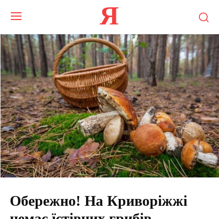
Я
Обережно! На Криворіжжі
немає їстівних грибів