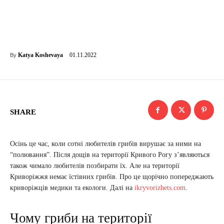
01.11.2022
Katya Koshevaya
By
SHARE
Осінь це час, коли сотні любителів грибів вирушає за ними на
“полювання”. Після дощів на території Кривого Рогу з’являються
також чимало любителів позбирати їх. Але на території
Криворіжжя немає їстівних грибів. Про це щорічно попереджають
криворіжців медики та екологи. Далі на
ikryvorizhets.com
.
Чому гриби на території