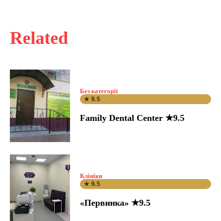
Related
Без категорії
★ 9.5
Family Dental Center ★9.5
Клініки
★ 9.5
«Первинка» ★9.5