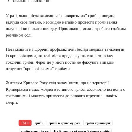
загальною слабкістю.
У разі, якщо після вживання “криворозьких” грибів, людина
відчула себе погано, необхідно негайно провести промивання
шлунка і викликати швидку. Промивання можна зробити слабким
розчином солі.
Незважаючи на щорічні профілактичні бесіди медиків та екологів
із криворіжцями, жителі міста продовжують вживати в їжу
токсичні гриби. Через це у місті постійно фіксують випадки
отруєння “криворізькими” грибами.
Жителям Кривого Рогу слід запам’ятати, що на території
Криворіжжя немає жодного їстівного гриба, абсолютно всі вони є
токсичними і можуть призвести до важкого отруєння і навіть
смерті.
TAGS
гриби
гриби в кривому розі
гриби кривий ріг
гриби криворіжжя
На Криворіжжі немає їстівних грибів