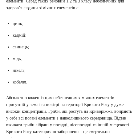
елементи. Серед таких речовин 1,2 та 3 класу небезпечних для
здоров’я людини хімічних елементів є:
цинк;
кадмій;
свинець;
мідь;
нікель;
кобальт.
Абсолютно кожен із цих небезпечних хімічних елементів
присутній у землі та повітрі на території Кривого Рогу у дуже
високій концентрації. Гриби, які ростуть на Криворіжжі, вбирають
у себе всі погані елементи з навколишнього середовища. Відтак
вживати гриби зібрані у посадці, лісопосадці та іншій місцевості
Кривого Рогу категорично заборонено – це смертельно