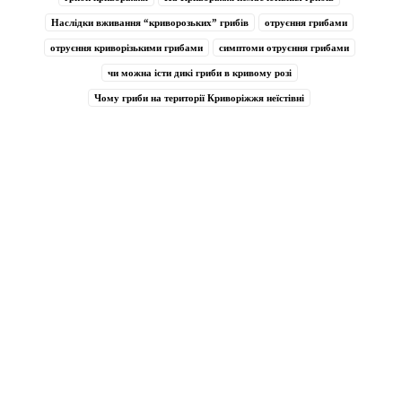
Наслідки вживання “криворозьких” грибів
отруєння грибами
отруєння криворізькими грибами
симптоми отруєння грибами
чи можна істи дикі гриби в кривому розі
Чому гриби на території Криворіжжя неїстівні