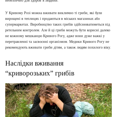
небезпечно для здоров’я людини.
У Кривому Розі можна вживати виключно ті гриби, які були
вирощені в теплицях і продаються в міських магазинах або
супермаркетах. Виробництво таких грибів здійснюватиметься під
ретельним контролем. Але й ці гриби можуть бути корисні далеко
не кожному мешканцю Кривого Рогу, адже вони дуже важкі у
перетравленні та засвоєнні організмом. Медики Кривого Рогу не
рекомендують вживати гриби дітям, а також людям похилого віку.
Наслідки вживання
“криворозьких” грибів