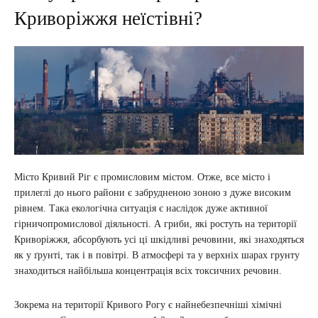
Криворіжжя неїстівні?
Місто Кривий Ріг є промисловим містом. Отже, все місто і
прилеглі до нього райони є забрудненою зоною з дуже високим
рівнем. Така екологічна ситуація є наслідок дуже активної
гірничопромислової діяльності. А гриби, які ростуть на території
Криворіжжя, абсорбують усі ці шкідливі речовини, які знаходяться
як у ґрунті, так і в повітрі. В атмосфері та у верхніх шарах грунту
знаходиться найбільша концентрація всіх токсичних речовин.
Зокрема на території Кривого Рогу є найнебезпечніші хімічні