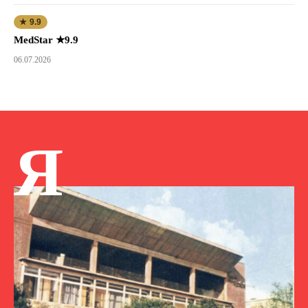
★ 9.9
MedStar ★9.9
06.07.2026
Я