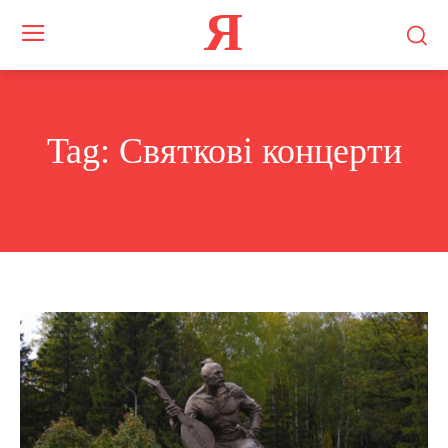
Я
Tag:
Святкові концерти