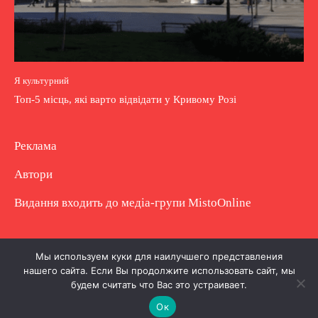
Я культурний
Топ-5 місць, які варто відвідати у Кривому Розі
Реклама
Автори
Видання входить до медіа-групи
MistoOnline
Copyright © Повне використання матеріалу
Мы используем куки для наилучшего представления
нашего сайта. Если Вы продолжите использовать сайт, мы
заборонено. Частково можна з гіперпосиланням.
будем считать что Вас это устраивает.
Ок