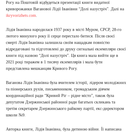
Рогу на Поштовій відбудеться презентації книги видатної
криворожанки Ваганової Лідії Іванівни “Долі назустріч”. Далі на
ikryvorizhets.com
.
Лідія Іванівна народилася 1937 року в місті Муром, СРСР, 28-го
лютого минулого року її серце перестало битися. Після своєї
смерті Лідія Іванівна залишила своїм нащадкам повністю
відредаговані та підготовлені до друку сигнальні екземпляри своєї
книги під назвою “Долі назустріч”. Ця книга мала вийти ще в
2021 році тиражем в 1 тисячу екземплярів і мала бути
представлена ​​мешканцям Кривого Рогу.
Ваганова Лідія Іванівна була вчителем історії, лідером молодіжних
та піонерських рухів, письменником, громадським діячем
координаційної ради “Кривий Ріг – рідне місто”, також була
депутатом Дзержинської районної ради багатьох скликань та
третім секретарем Дзержинського райкому партії, екс-директором
школи №9.
Авторка книги, Лідія Іванівна, була дитиною війни. Її написана