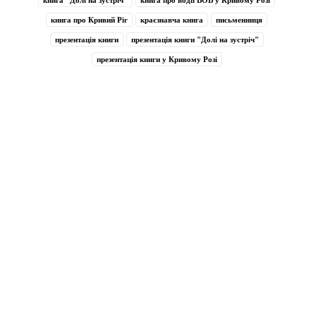
книга "Долі на зустріч"
книга про водії ВОВ у Кривому Розі
книга про Кривий Ріг
краєзнавча книга
письменниця
презентація книги
презентація книги "Долі на зустріч"
презентація книги у Кривому Розі