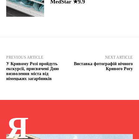
MedStar ★9.9
PREVIOUS ARTICLE
NEXT ARTICLE
У Кривому Розі пройдуть
Виставка фотографій нічного
екскурсії, присвячені Дню
Кривого Рогу
визволення міста від
німецьких загарбників
Я