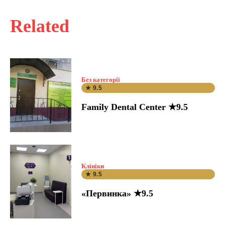
Related
Без категорії
★ 9.5
Family Dental Center ★9.5
Клініки
★ 9.5
«Первинка» ★9.5