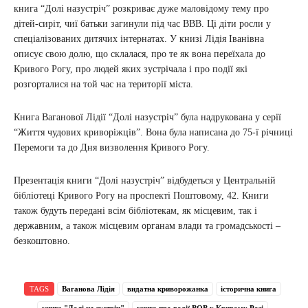
книга “Долі назустріч” розкриває дуже маловідому тему про
дітей-сиріт, чиї батьки загинули під час ВВВ. Ці діти росли у
спеціалізованих дитячих інтернатах. У книзі Лідія Іванівна
описує свою долю, що склалася, про те як вона переїхала до
Кривого Рогу, про людей яких зустрічала і про події які
розгорталися на той час на території міста.
Книга Ваганової Лідії “Долі назустріч” була надрукована у серії
“Життя чудових криворіжців”. Вона була написана до 75-ї річниці
Перемоги та до Дня визволення Кривого Рогу.
Презентація книги “Долі назустріч” відбудеться у Центральній
бібліотеці Кривого Рогу на проспекті Поштовому, 42. Книги
також будуть передані всім бібліотекам, як місцевим, так і
державним, а також місцевим органам влади та громадськості –
безкоштовно.
TAGS
Ваганова Лідія
видатна криворожанка
історична книга