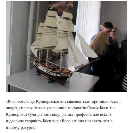
18-го лютого до Криворізької виставкової зали прийшло безліч
людей, справжніх шанувальників та фанатів Сергія Косигіна.
Криворіжці були різного віку, різних професій, але всіх їх
підкорила творчість Косигіна і його вміння показати світ в
іншому ракурсі.