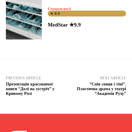
Стоматології
★ 9.9
MedStar ★9.9
PREVIOUS ARTICLE
NEXT ARTICLE
Презентація краєзнавчої
“Спів сонця і тіні”.
книги “Долі на зустріч” у
Пластична драма у театрі
Кривому Розі
“Академія Руху”