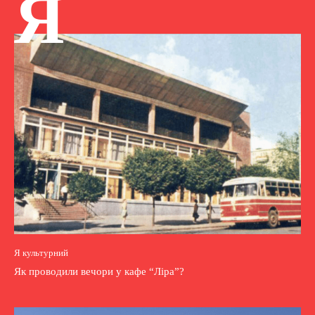
Я
Я культурний
Як проводили вечори у кафе “Ліра”?