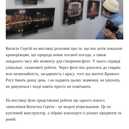
Косигін Сергій на виставці розповів про те, що він хотів показати
криворіжцям, що природа немає поганої погоди, а також
невдалого часу або моменту для створення фото. У нього справді
унікальні, талановиті роботи. Через фото він доносить до глядача
всю незвичайність, загадковість і красу, того що жителі Кривого
Рогу бачать деньу день і не надають цьому значення, не цінують,
не дивуються і іноді навіть просто не помічають.
На виставці були представлені роботи ще одного нового
захоплення Косигіна Сергія – це моделі вітрильників. Це не
куплений конструктор, а зібрані власноруч із різних предметів та
речей.