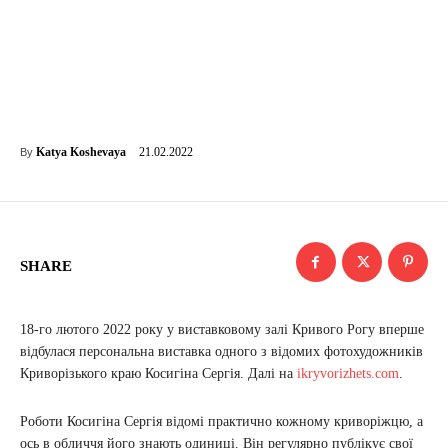
21.02.2022
Katya Koshevaya
By
SHARE
18-го лютого 2022 року у виставковому залі Кривого Рогу вперше
відбулася персональна виставка одного з відомих фотохудожників
Криворізького краю Косигіна Сергія. Далі на
ikryvorizhets.com
.
Роботи Косигіна Сергія відомі практично кожному криворіжцю, а
ось в обличчя його знають одиниці. Він регулярно публікує свої