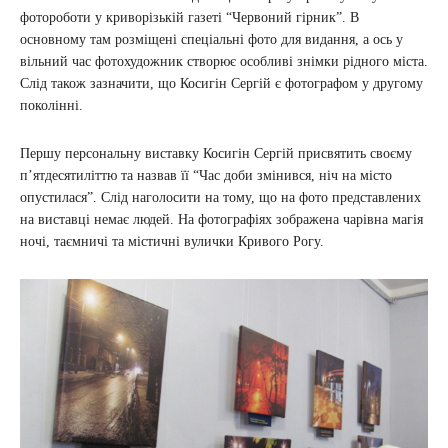
фотороботи у криворізькій газеті “Червоний гірник”. В
основному там розміщені спеціальні фото для видання, а ось у
вільний час фотохудожник створює особливі знімки рідного міста.
Слід також зазначити, що Косигін Сергій є фотографом у другому
поколінні.
Першу персональну виставку Косигін Сергій присвятить своєму
п’ятдесятиліттю та назвав її “Час доби змінився, ніч на місто
опустилася”. Слід наголосити на тому, що на фото представлених
на виставці немає людей. На фотографіях зображена чарівна магія
ночі, таємничі та містичні вулички Кривого Рогу.