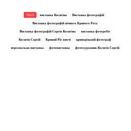
TAGS
виставка Косигіна
Виставка фотографій
Виставка фотографій нічного Кривого Рогу
Виставка фотографій Сергія Косигіна
виставка фоторобіт
Косигін Сергій
Кривий Ріг вночі
криворізький фотограф
персональна виставка
фотовиставка
фотохудожник Косигін Сергій