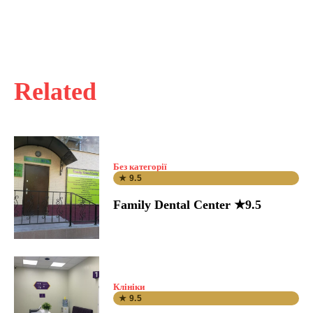
Related
Без категорії
★ 9.5
Family Dental Center ★9.5
Клініки
★ 9.5