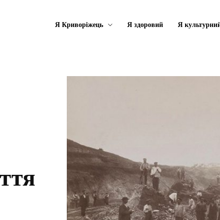
Я Криворіжець
Я здоровий
Я культурни
іття