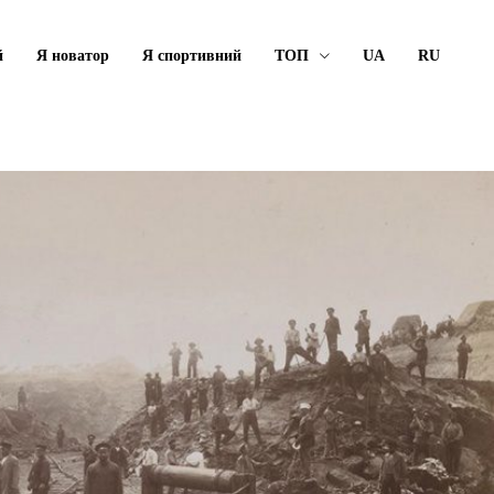
й
Я новатор
Я спортивний
ТОП
UA
RU