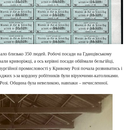
ало близько 350 людей. Робочі посади на Гданцівському
ли криворіжці, а ось керівні посади обіймали бельгійці,
лургійної промисловості у Кривому Розі почала розвиватись і
їжджих з-за кордону робітників були віруючими-католиками.
Розі. Община була невеликою, навпаки – нечисленної.