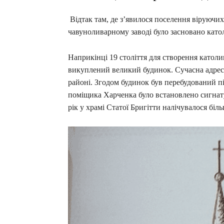
Відтак там, де з’явилося поселення віруючих-
чавуноливарному заводі було засновано като
Наприкінці 19 століття для створення катол
викуплений великий будинок. Сучасна адрес
районі. Згодом будинок був перебудований п
поміщика Харченка було встановлено сигнатур
рік у храмі Статої Бригітти налічувалося біл