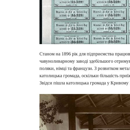
Станом на 1896 рік для підприємства працюв
чавуноливарному заводі здебільшого отримува
поляки, німці та французи. З розвитком мета
католицька громада, оскільки більшість при
Звідси пішла католицька громада у Кривому 