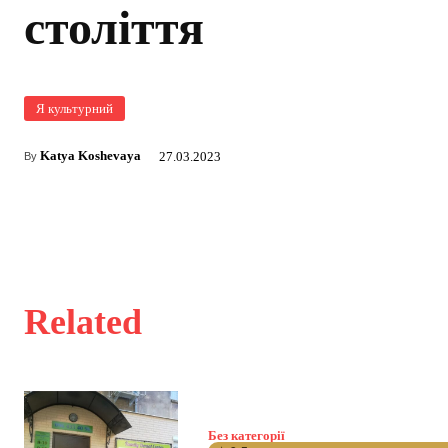
століття
Я культурний
Katya Koshevaya
27.03.2023
By
Related
Без категорії