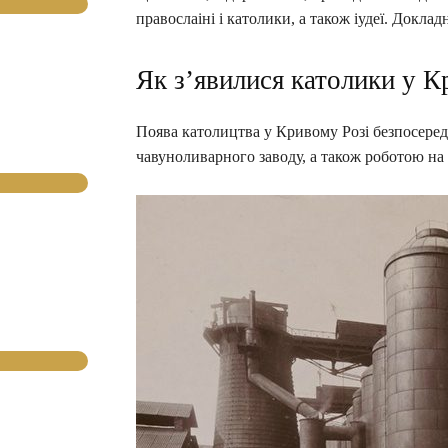
правослаіні і католики, а також іудеї. Докла
Як з’явилися католики у К
Поява католицтва у Кривому Розі безпосеред
чавуноливарного заводу, а також роботою на