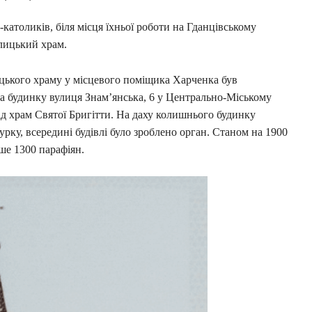
католиків, біля місця їхньої роботи на Гданцівському
лицький храм.
ицького храму у місцевого поміщика Харченка був
а будинку вулиця Знам’янська, 6 у Центрально-Міському
ід храм Святої Бригітти. На даху колишнього будинку
ку, всередині будівлі було зроблено орган. Станом на 1900
ьше 1300 парафіян.