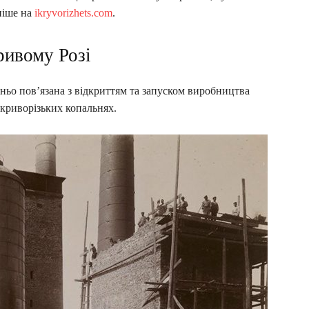
дніше на
ikryvorizhets.com
.
ривому Розі
ньо пов’язана з відкриттям та запуском виробництва
 криворізьких копальнях.