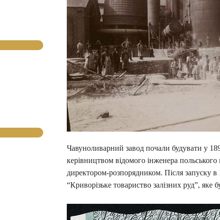
Чавуноливарний завод почали будувати у 1890
керівництвом відомого інженера польського
директором-розпорядником. Після запуску в
“Криворізьке товариство залізних руд”, яке 