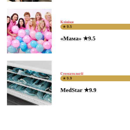
Клініки
★ 9.5
«Мама» ★9.5
Стоматології
★ 9.9
MedStar ★9.9