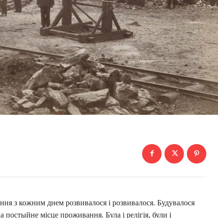
ння з кожним днем ​​розвивалося і розвивалося. Будувалося
 постыйне місце проживання. Була і релігія, були і