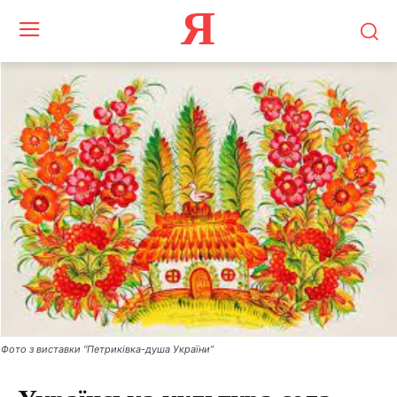
Я
Фото з виставки “Петриківка-душа України”