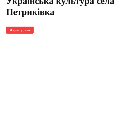
Українська культура села
Петриківка
Я культурний