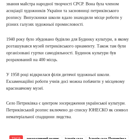
звання майстра народної творчості СРСР. Вона була членом
асоціації художників України та засновниці петриківського
розпису. Випускники школи вдало знаходили місце роботи у
різних галузях художньої промисловості.
1940 року було збудовано будівлю для Будинку культури, в якому
розташувався музей петриківського орнаменту. Також там були
організовані гуртки самодіяльності. Будинок культури був
розрахований на 400 місць.
У 1958 році відкрилася філія дитячої художньої школи.
Екзаменаційні роботи учнів досі можна побачити у місцевому
краєзнавчому музеї.
Село Петриківка є центром зосередження української культури.
Петриківський розпис включено до списку ЮНЕСКО як символ
нематеріальної спадщини людства.
TAGS
декоративний розпис
історія села
Історія села Петриківка