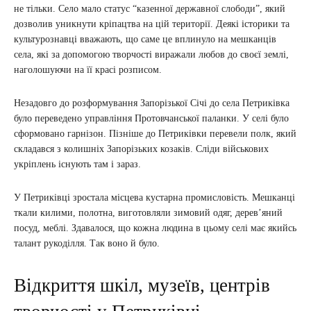
не тільки. Село мало статус “казенної державної слободи”, який
дозволив уникнути кріпацтва на цій території. Деякі історики та
культурознавці вважають, що саме це вплинуло на мешканців
села, які за допомогою творчості виражали любов до своєї землі,
наголошуючи на її красі розписом.
Незадовго до розформування Запорізької Січі до села Петриківка
було переведено управління Протовчанської паланки. У селі було
сформовано гарнізон. Пізніше до Петриківки перевели полк, який
складався з колишніх Запорізьких козаків. Сліди військових
укріплень існують там і зараз.
У Петриківці зростала місцева кустарна промисловість. Мешканці
ткали килими, полотна, виготовляли зимовий одяг, дерев’яний
посуд, меблі. Здавалося, що кожна людина в цьому селі має якийсь
талант рукоділля. Так воно й було.
Відкриття шкіл, музеїв, центрів