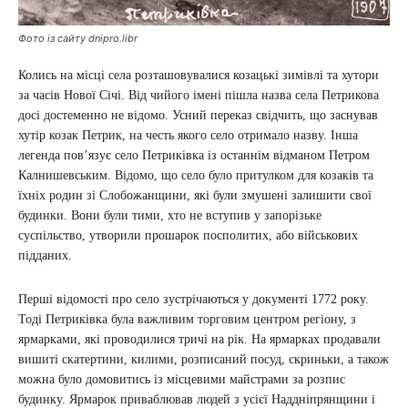
Фото із сайту dnipro.libr
Колись на місці села розташовувалися козацькі зимівлі та хутори
за часів Нової Січі. Від чийого імені пішла назва села Петрикова
досі достеменно не відомо. Усний переказ свідчить, що заснував
хутір козак Петрик, на честь якого село отримало назву. Інша
легенда пов’язує село Петриківка із останнім відманом Петром
Калнишевським. Відомо, що село було притулком для козаків та
їхніх родин зі Слобожанщини, які були змушені залишити свої
будинки. Вони були тими, хто не вступив у запорізьке
суспільство, утворили прошарок посполитих, або військових
підданих.
Перші відомості про село зустрічаються у документі 1772 року.
Тоді Петриківка була важливим торговим центром регіону, з
ярмарками, які проводилися тричі на рік. На ярмарках продавали
вишиті скатертини, килими, розписаний посуд, скриньки, а також
можна було домовитись із місцевими майстрами за розпис
будинку. Ярмарок приваблював людей з усієї Наддніпрянщини і