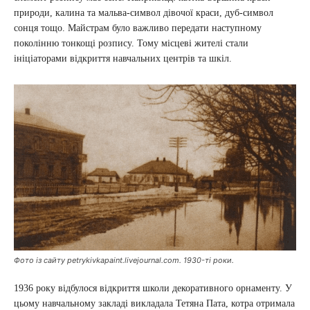
природи, калина та мальва-символ дівочої краси, дуб-символ
сонця тощо. Майстрам було важливо передати наступному
поколінню тонкощі розпису. Тому місцеві жителі стали
ініціаторами відкриття навчальних центрів та шкіл.
Фото із сайту petrykivkapaint.livejournal.com. 1930-ті роки.
1936 року відбулося відкриття школи декоративного орнаменту. У
цьому навчальному закладі викладала Тетяна Пата, котра отримала