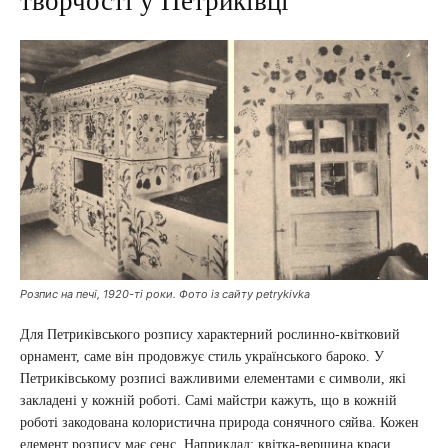
творчості у Петриківці
Розпис на печі, 1920-ті роки. Фото із сайту petrykivka
Для Петриківського розпису характерний рослинно-квітковий
орнамент, саме він продовжує стиль українського бароко. У
Петриківському розписі важливими елементами є символи, які
закладені у кожній роботі. Самі майстри кажуть, що в кожній
роботі закодована колористична природа сонячного сяйва. Кожен
елемент розпису має сенс. Наприклад: квітка-вершина краси