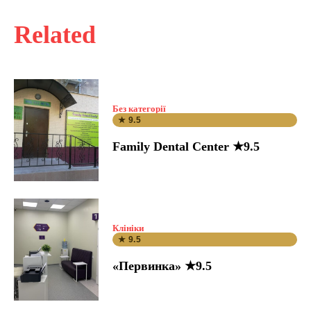
Related
Без категорії
★ 9.5
Family Dental Center ★9.5
Клініки
★ 9.5
«Первинка» ★9.5