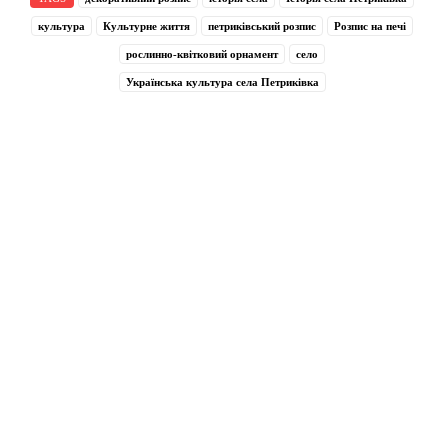
культура
Культурне життя
петриківський розпис
Розпис на печі
рослинно-квітковий орнамент
село
Українська культура села Петриківка