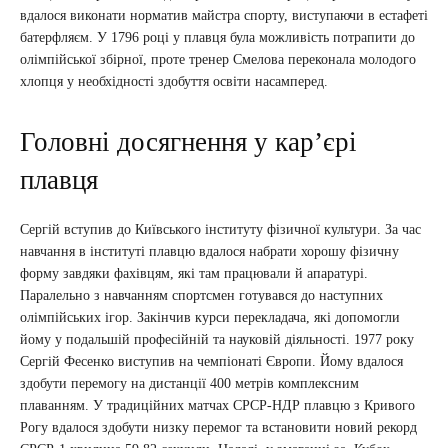
вдалося виконати норматив майстра спорту, виступаючи в естафеті
батерфляєм. У 1796 році у плавця була можливість потрапити до
олімпійської збірної, проте тренер Смелова переконала молодого
хлопця у необхідності здобуття освіти насамперед.
Головні досягнення у кар’єрі
плавця
Сергій вступив до Київського інституту фізичної культури. За час
навчання в інституті плавцю вдалося набрати хорошу фізичну
форму завдяки фахівцям, які там працювали й апаратурі.
Паралельно з навчанням спортсмен готувався до наступних
олімпійських ігор. Закінчив курси перекладача, які допомогли
йому у подальшій професійній та науковій діяльності. 1977 року
Сергій Фесенко виступив на чемпіонаті Європи. Йому вдалося
здобути перемогу на дистанції 400 метрів комплексним
плаванням. У традиційних матчах СРСР-НДР плавцю з Кривого
Рогу вдалося здобути низку перемог та встановити новий рекорд