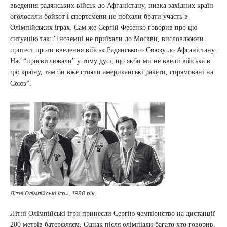
введення радянських військ до Афганістану, низка західних країн
оголосили бойкот і спортсмени не поїхали брати участь в
Олімпійських іграх. Сам же Сергій Фесенко говорив про цю
ситуацію так: “Іноземці не приїхали до Москви, висловлюючи
протест проти введення військ Радянського Союзу до Афганістану.
Нас “просвітлювали” у тому дусі, що якби ми не ввели війська в
цю країну, там би вже стояли американські ракети, спрямовані на
Союз”.
Літні Олімпійські ігри, 1980 рік.
Літні Олімпійські ігри принесли Сергію чемпіонство на дистанції
200 метрів батерфляєм. Однак після олімпіади багато хто говорив,