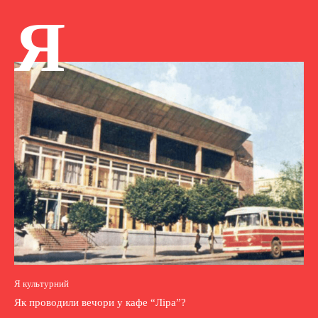
Я
Я культурний
Як проводили вечори у кафе “Ліра”?