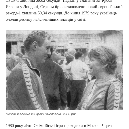
СРСР-1 хвилина 59,82 секунди. Надалі, у змаганні за Кубок
Європи у Лондоні, Сергієм було встановлено новий європейський
рекорд-1 хвилина 59,34 секунди. До кінця 1979 року українець
очолив десятку найсильніших плавців у світі.
Сергій Фесенко із Вірою Смєловою. 1980 рік.
1980 року літні Олімпійські ігри проходили в Москві. Через