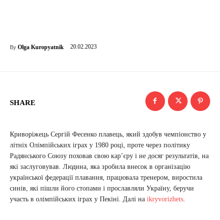
20.02.2023
Olga Kuropyatnik
By
SHARE
Криворіжець Сергій Фесенко плавець, який здобув чемпіонство у
літніх Олімпійських іграх у 1980 році, проте через політику
Радянського Союзу поховав свою кар’єру і не досяг результатів, на
які заслуговував. Людина, яка зробила внесок в організацію
української федерації плавання, працювала тренером, виростила
синів, які пішли його стопами і прославляли Україну, беручи
участь в олімпійських іграх у Пекіні. Далі на
ikryvorizhets
.