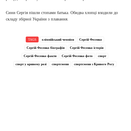
Сини Сергія пішли стопами батька. Обидва хлопці входили до
складу збірної України з плавання.
TAGS
олімпійський чемпіон
Сергій Фесенко
Сергій Фесенко біографія
Сергій Фесенко історія
Сергій Фесенко факти
Сергій Фесенко фото
спорт
спорт у кривому розі
спортсмени
спортсмени з Кривого Рогу