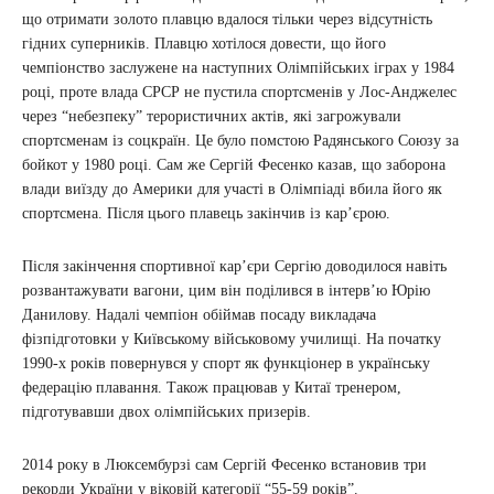
що отримати золото плавцю вдалося тільки через відсутність
гідних суперників. Плавцю хотілося довести, що його
чемпіонство заслужене на наступних Олімпійських іграх у 1984
році, проте влада СРСР не пустила спортсменів у Лос-Анджелес
через “небезпеку” терористичних актів, які загрожували
спортсменам із соцкраїн. Це було помстою Радянського Союзу за
бойкот у 1980 році. Сам же Сергій Фесенко казав, що заборона
влади виїзду до Америки для участі в Олімпіаді вбила його як
спортсмена. Після цього плавець закінчив із кар’єрою.
Після закінчення спортивної кар’єри Сергію доводилося навіть
розвантажувати вагони, цим він поділився в інтерв’ю Юрію
Данилову. Надалі чемпіон обіймав посаду викладача
фізпідготовки у Київському військовому училищі. На початку
1990-х років повернувся у спорт як функціонер в українську
федерацію плавання. Також працював у Китаї тренером,
підготувавши двох олімпійських призерів.
2014 року в Люксембурзі сам Сергій Фесенко встановив три
рекорди України у віковій категорії “55-59 років”.