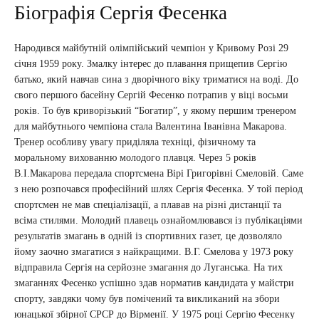
Біографія Сергія Фесенка
Народився майбутній олімпійський чемпіон у Кривому Розі 29
січня 1959 року. Змалку інтерес до плавання прищепив Сергію
батько, який навчав сина з дворічного віку триматися на воді. До
свого першого басейну Сергій Фесенко потрапив у віці восьми
років. То був криворізький “Богатир”, у якому першим тренером
для майбутнього чемпіона стала Валентина Іванівна Макарова.
Тренер особливу увагу приділяла техніці, фізичному та
моральному вихованню молодого плавця. Через 5 років
В.І.Макарова передала спортсмена Вірі Григорівні Смеловій. Саме
з нею розпочався професійний шлях Сергія Фесенка. У той період
спортсмен не мав спеціалізації, а плавав на різні дистанції та
всіма стилями. Молодий плавець ознайомлювався із публікаціями
результатів змагань в одній із спортивних газет, це дозволяло
йому заочно змагатися з найкращими. В.Г. Смелова у 1973 року
відправила Сергія на серйозне змагання до Луганська. На тих
змаганнях Фесенко успішно здав норматив кандидата у майстри
спорту, завдяки чому був помічений та викликаний на збори
юнацької збірної СРСР до Вірменії. У 1975 році Сергію Фесенку