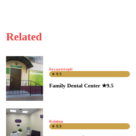
Related
Без категорії
★ 9.5
Family Dental Center ★9.5
Клініки
★ 9.5