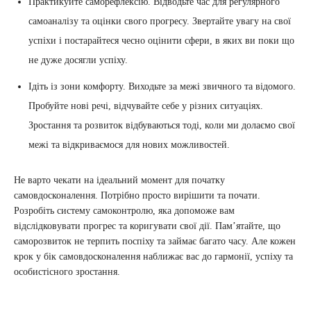
Практикуйте саморефлексію. Відводьте час для регулярного
самоаналізу та оцінки свого прогресу. Звертайте увагу на свої
успіхи і постарайтеся чесно оцінити сфери, в яких ви поки що
не дуже досягли успіху.
Ідіть із зони комфорту. Виходьте за межі звичного та відомого.
Пробуйте нові речі, відчувайте себе у різних ситуаціях.
Зростання та розвиток відбуваються тоді, коли ми долаємо свої
межі та відкриваємося для нових можливостей.
Не варто чекати на ідеальний момент для початку
самовдосконалення. Потрібно просто вирішити та почати.
Розробіть систему самоконтролю, яка допоможе вам
відслідковувати прогрес та коригувати свої дії. Пам’ятайте, що
саморозвиток не терпить поспіху та займає багато часу. Але кожен
крок у бік самовдосконалення наближає вас до гармонії, успіху та
особистісного зростання.