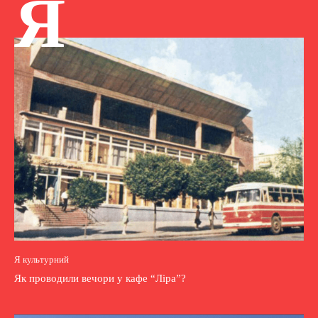
Я
Я культурний
Як проводили вечори у кафе “Ліра”?