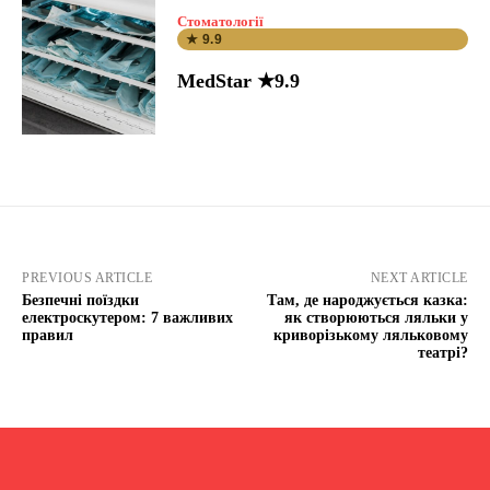
Стоматології
★ 9.9
MedStar ★9.9
PREVIOUS ARTICLE
NEXT ARTICLE
Безпечні поїздки
Там, де народжується казка:
електроскутером: 7 важливих
як створюються ляльки у
правил
криворізькому ляльковому
театрі?