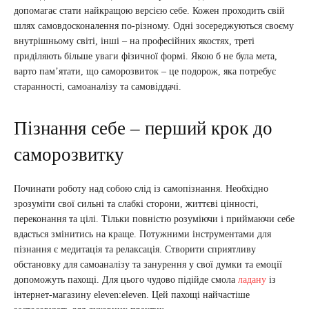
допомагає стати найкращою версією себе. Кожен проходить свій
шлях самовдосконалення по-різному. Одні зосереджуються своєму
внутрішньому світі, інші – на професійних якостях, треті
приділяють більше уваги фізичної формі. Якою б не була мета,
варто пам’ятати, що саморозвиток – це подорож, яка потребує
старанності, самоаналізу та самовіддачі.
Пізнання себе – перший крок до
саморозвитку
Починати роботу над собою слід із самопізнання. Необхідно
зрозуміти свої сильні та слабкі сторони, життєві цінності,
переконання та цілі. Тільки повністю розуміючи і приймаючи себе
вдасться змінитись на краще. Потужними інструментами для
пізнання є медитація та релаксація. Створити сприятливу
обстановку для самоаналізу та занурення у свої думки та емоції
допоможуть пахощі. Для цього чудово підійде смола
ладану
із
інтернет-магазину eleven:eleven. Цей пахощі найчастіше