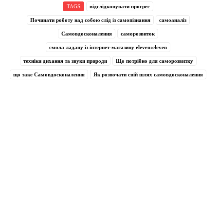
TAGS
відслідковувати прогрес
Починати роботу над собою слід із самопізнання
самоаналіз
Самовдосконалення
саморозвиток
смола ладану із інтернет-магазину eleven:eleven
техніки дихання та звуки природи
Що потрібно для саморозвитку
що таке Самовдосконалення
Як розпочати свій шлях самовдосконалення