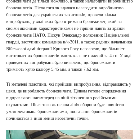
бронежилети де тільки можливо, а також налагодити виробництво
бронежилетів. Після того як вдалося налагодити виробництво
бронежилетів для українських захисників, провели кілька
випробувань, у ході яких було отримано бронежилет, який за
своїми якісними характеристиками не гірший навіть за зразки
бронежилетів НАТО. Піскун Олександр полковник Національної
гвардії, заступник командира в/ч-3011, а також радник начальника
Військової адміністрації Кривого Рогу наголосив, що більшість
виготовлених бронежилетів мають клас не нижчий за 4-го. У ході
проведених випробувань було виявлено, що бронежилети
тримають кулю калібру 5,45 мм, а також 7,62 мм.
Ті металеві пластини, які пройшли випробування, відправляють у
цехи, де виробляють бронежилети. Цілком готове спорядження
відправляють насамперед на лінії зіткнення з російськими
окупантами. Після того як перша лінія оборони буде повністю
укомплектована бронежилетами, постачання бронежилетів
починається в інші менш небезпечні точки.