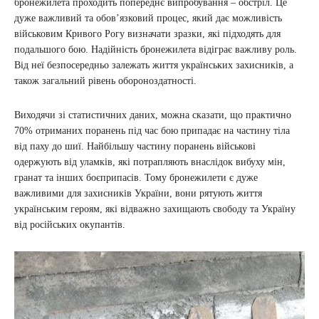
бронежилета проходить попереднє випробування – обстріл. Це
дуже важливий та обов’язковий процес, який дає можливість
військовим Кривого Рогу визначати зразки, які підходять для
подальшого бою. Надійність бронежилета відіграє важливу роль.
Від неї безпосередньо залежать життя українських захисників, а
також загальний рівень обороноздатності.
Виходячи зі статистичних даних, можна сказати, що практично
70% отриманих поранень під час бою припадає на частину тіла
від паху до шиї. Найбільшу частину поранень військові
одержують від уламків, які потрапляють внаслідок вибуху мін,
гранат та інших боєприпасів. Тому бронежилети є дуже
важливими для захисників України, вони рятують життя
українським героям, які відважно захищають свободу та Україну
від російських окупантів.