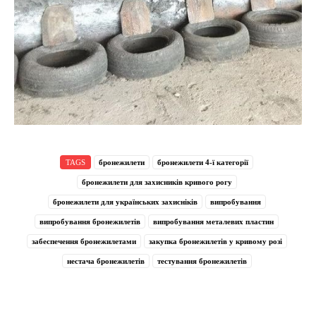
TAGS
бронежилети
бронежилети 4-ї категорії
бронежилети для захисників кривого рогу
бронежилети для українських захисніків
випробування
випробування бронежилетів
випробування металевих пластин
забеспечення бронежилетами
закупка бронежилетів у кривому розі
нестача бронежилетів
тестування бронежилетів