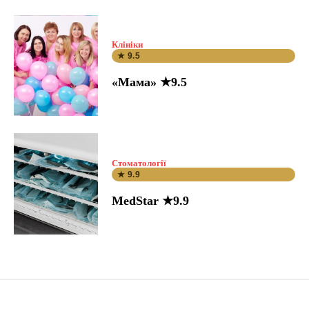
Клініки
★ 9.5
«Мама» ★9.5
Стоматології
★ 9.9
MedStar ★9.9