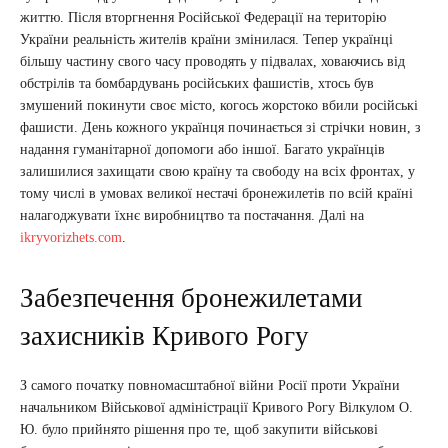
життю. Після вторгнення Російської Федерації на територію
України реальність жителів країни змінилася. Тепер українці
більшу частину свого часу проводять у підвалах, ховаючись від
обстрілів та бомбардувань російських фашистів, хтось був
змушений покинути своє місто, когось жорстоко вбили російські
фашисти. День кожного українця починається зі стрічки новин, з
надання гуманітарної допомоги або іншої. Багато українців
залишилися захищати свою країну та свободу на всіх фронтах, у
тому числі в умовах великої нестачі бронежилетів по всій країні
налагоджувати їхнє виробництво та постачання. Далі на
ikryvorizhets.com
.
Забезпечення бронежилетами
захисників Кривого Рогу
З самого початку повномасштабної війни Росії проти України
начальником Військової адміністрації Кривого Рогу Вілкулом О.
Ю. було прийнято рішення про те, щоб закупити військові