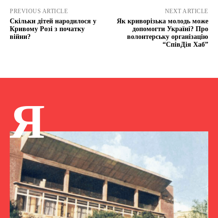
PREVIOUS ARTICLE
NEXT ARTICLE
Скільки дітей народилося у
Як криворізька молодь може
Кривому Розі з початку
допомогти Україні? Про
війни?
волонтерську організацію
“СпівДія Хаб”
Я