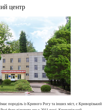
ий центр
має породіль із Кривого Рогу та інших міст, є Криворізький
озі було відкрито ще у 2011 році. Криворізький