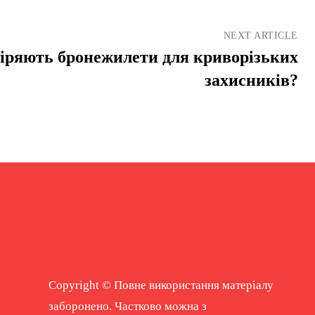
NEXT ARTICLE
іряють бронежилети для криворізьких
захисників?
Copyright © Повне використання матеріалу
заборонено. Частково можна з