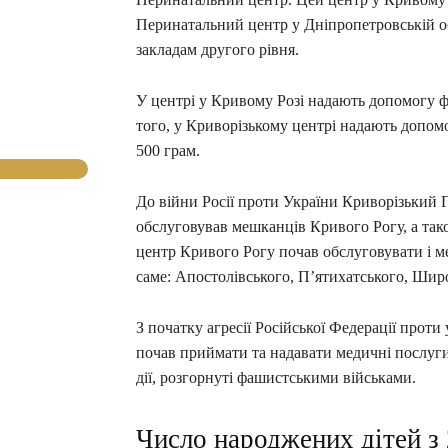
Перинатальний центр у Дніпропетровській об
закладам другого рівня.
У центрі у Кривому Розі надають допомогу ф
того, у Криворізькому центрі надають допомо
500 грам.
До війни Росії проти України Криворізький 
обслуговував мешканців Кривого Рогу, а так
центр Кривого Рогу почав обслуговувати і ме
саме: Апостолівського, П’ятихатського, Широ
З початку агресії Російської Федерації прот
почав приймати та надавати медичні послуги 
дії, розгорнуті фашистськими військами.
Число народжених дітей з 