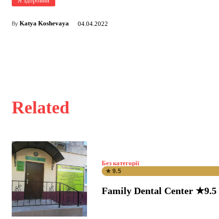
Я здоровий
Katya Koshevaya
04.04.2022
By
Related
Без категорії
★ 9.5
Family Dental Center ★9.5