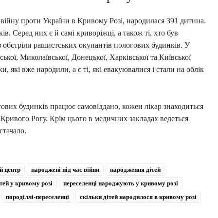
 війну проти України в Кривому Розі, народилася 391 дитина.
в. Серед них є й самі криворіжці, а також ті, хто був
з обстріли рашистських окупантів пологових будинків. У
ької, Миколаївської, Донецької, Харківської та Київської
, які вже народили, а є ті, які евакуювалися і стали на облік
ових будинків працює самовіддано, кожен лікар знаходиться
з Кривого Рогу. Крім цього в медичних закладах ведеться
стачало.
й центр
народжені під час війни
народження дітей
тей у кривому розі
переселенці народжують у кривому розі
породіллі-переселенці
скільки дітей народилося в кривому розі