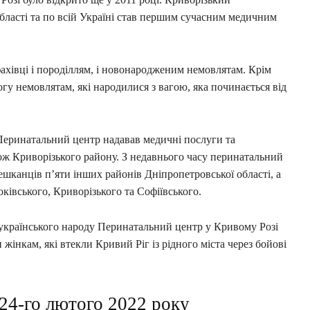
ласті та по всій Україні став першим сучасним медичним
ахівці і породіллям, і новонародженим немовлятам. Крім
гу немовлятам, які народилися з вагою, яка починається від
Перинатальний центр надавав медичні послуги та
ож Криворізького району. З недавнього часу перинатальний
шканців п’яти інших районів Дніпропетровської області, а
ківського, Криворізького та Софіївського.
и українського народу Перинатальний центр у Кривому Розі
жінкам, які втекли Кривий Ріг із рідного міста через бойові
24-го лютого 2022 року