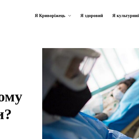
Я Криворіжець
Я здоровий
Я культурни
ому
и?