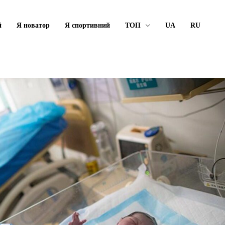
й
Я новатор
Я спортивний
ТОП
UA
RU