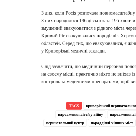
З дня, коли Росія розпочала повномасштабну
З них народилося 196 дівчаток та 195 хлопчикі
змушений евакуюватися з рідного міста чере
Кривий Ріг евакуювалися породіллі з Херсонс
областей. Серед тих, що евакуювалися, є жінки
у Криворізькі медичні заклади.
Слід зазначити, що медичний персонал полог
на своєму місці, практично ніхто не виїхав і
контроль за медичними препаратами, щоб ви
TAGS
криворізький перинатальни
народження дітей у війну
народження ді
перинатальний центр
породділлі з інших міст