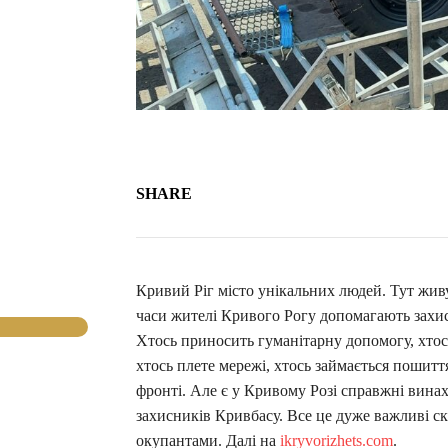
SHARE
Кривий Ріг місто унікальних людей. Тут живут
часи жителі Кривого Рогу допомагають захис
Хтось приносить гуманітарну допомогу, хтос
хтось плете мережі, хтось займається пошитт
фронті. Але є у Кривому Розі справжні винах
захисників Кривбасу. Все це дуже важливі с
окупантами. Далі на
ikryvorizhets.com
.