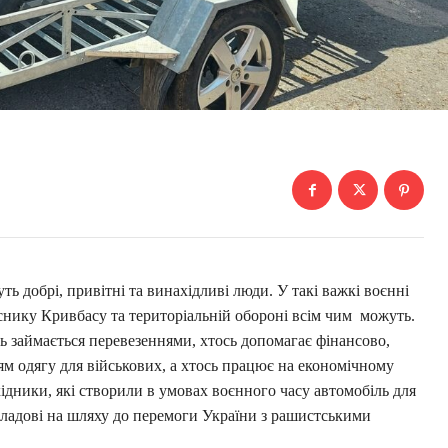
ь добрі, привітні та винахідливі люди. У такі важкі воєнні
нику Кривбасу та територіальній обороні всім чим можуть.
ь займається перевезеннями, хтось допомагає фінансово,
ям одягу для військових, а хтось працює на економічному
ідники, які створили в умовах воєнного часу автомобіль для
кладові на шляху до перемоги України з рашистськими