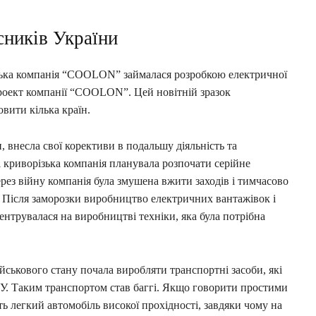
сників України
зька компанія “COOLON” займалася розробкою електричної
оект компанії “COOLON”. Цей новітній зразок
вити кілька країн.
, внесла свої корективи в подальшу діяльність та
 криворізька компанія планувала розпочати серійне
рез війну компанія була змушена вжити заходів і тимчасово
 Після заморозки виробництво електричних вантажівок і
трувалася на виробництві техніки, яка була потрібна
ькового стану почала виробляти транспортні засоби, які
У. Таким транспортом став баггі. Якщо говорити простими
ь легкий автомобіль високої прохідності, завдяки чому на