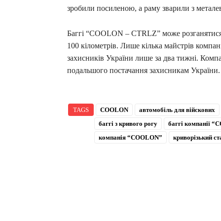
зробили посиленою, а раму зварили з метале
Баггі “COOLON – CTRLZ” може розганятися до
100 кілометрів. Лише кілька майстрів компа
захисників України лише за два тижні. Компа
подальшого постачання захисникам України.
TAGS
COOLON
автомобіль для війскових
баггі з кривого рогу
баггі компанії 
компанія “COOLON”
криворізький ст