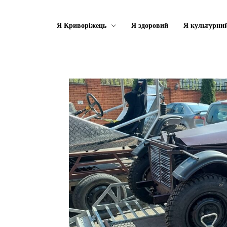
Я Криворіжець
Я здоровий
Я культурни