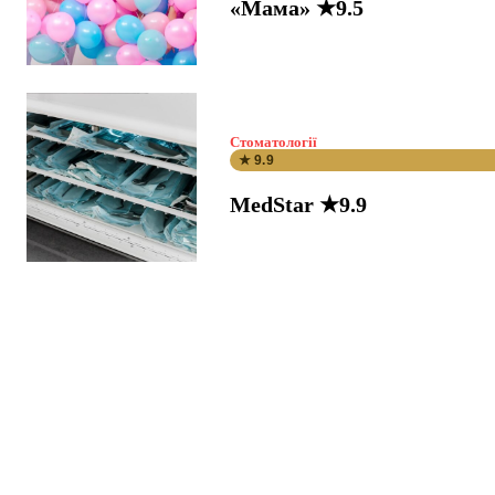
«Мама» ★9.5
Стоматології
★ 9.9
MedStar ★9.9