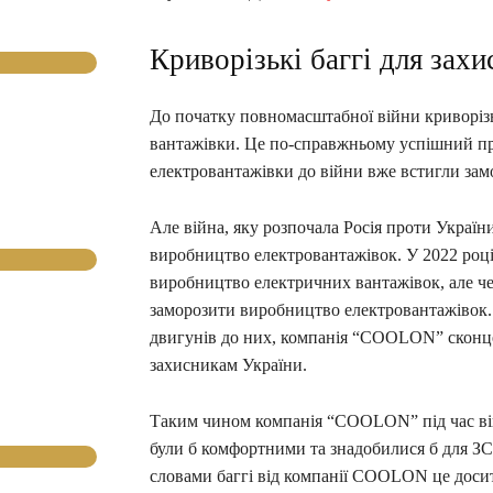
Криворізькі баггі для захи
До початку повномасштабної війни криворі
вантажівки. Це по-справжньому успішний пр
електровантажівки до війни вже встигли замо
Але війна, яку розпочала Росія проти України
виробництво електровантажівок. У 2022 році
виробництво електричних вантажівок, але че
заморозити виробництво електровантажівок.
двигунів до них, компанія “COOLON” сконцен
захисникам України.
Таким чином компанія “COOLON” під час війс
були б комфортними та знадобилися б для ЗС
словами баггі від компанії COOLON це досит