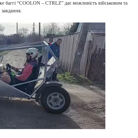
гке баггі “COOLON – CTRLZ” дає можливість військовим та
 завдання.