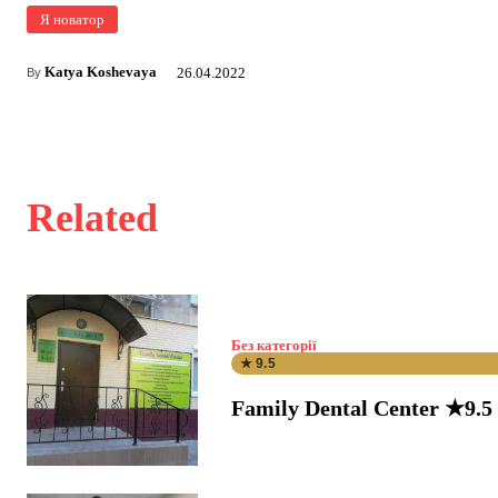
Я новатор
Katya Koshevaya
26.04.2022
By
Related
Без категорії
★ 9.5
Family Dental Center ★9.5