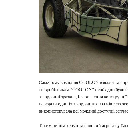
Саме тому компанія COOLON взялася за виро
співробітникам “COOLON” необхідно було с
закордонні зразки. Для вивчення конструкц
передали один із закордонних зразків легког
використовувала всі можливі доступні запча
Таким чином кермо та силовий агрегат у баг