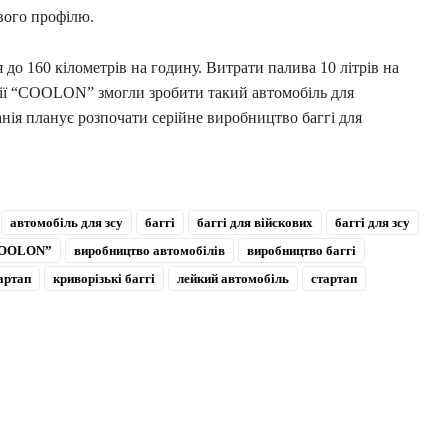
вого профілю.
 160 кілометрів на годину. Витрати палива 10 літрів на
нії “COOLON” змогли зробити такий автомобіль для
нія планує розпочати серійне виробництво баггі для
автомобіль для зсу
баггі
баггі для війскових
баггі для зсу
“COOLON”
виробництво автомобілів
виробництво баггі
артап
криворізькі баггі
лейкий автомобіль
стартап