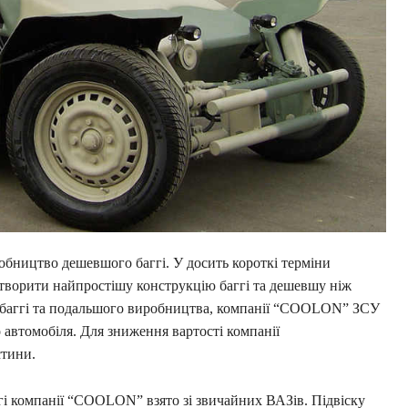
бництво дешевшого баггі. У досить короткі терміни
творити найпростішу конструкцію баггі та дешевшу ніж
ії баггі та подальшого виробництва, компанії “COOLON” ЗСУ
о автомобіля. Для зниження вартості компанії
стини.
гі компанії “COOLON” взято зі звичайних ВАЗів. Підвіску