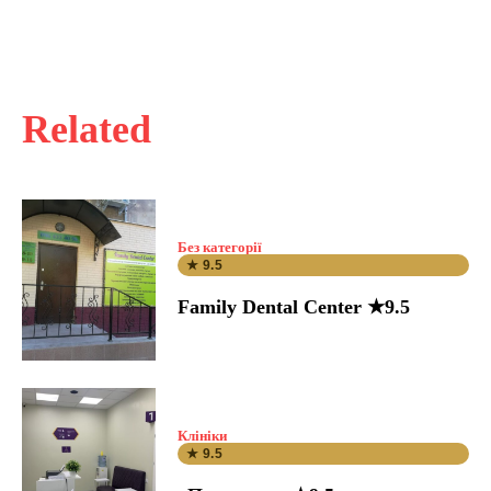
Related
Без категорії
★ 9.5
Family Dental Center ★9.5
Клініки
★ 9.5