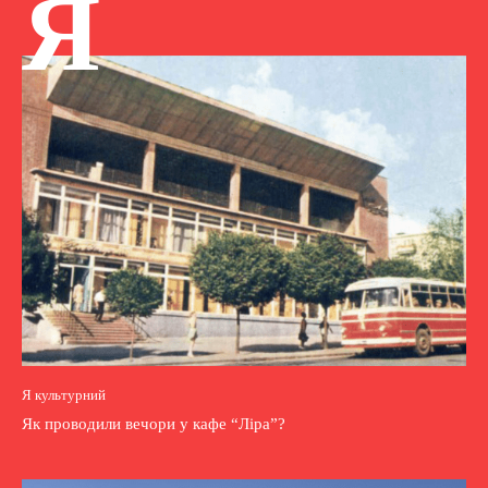
Я
Я культурний
Як проводили вечори у кафе “Ліра”?