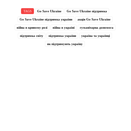
TAGS
Go Save Ukraine
Go Save Ukraine підтримка
Go Save Ukraine підтримка україни
акція Go Save Ukraine
війна в кривому розі
війна в україні
гуманітарна допомога
підтримка світу
підтримка україни
україна та українці
як підтримують україну