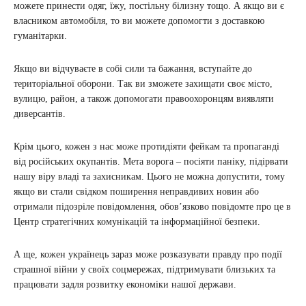
можете принести одяг, їжу, постільну білизну тощо. А якщо ви є
власником автомобіля, то ви можете допомогти з доставкою
гуманітарки.
Якщо ви відчуваєте в собі сили та бажання, вступайте до
територіальної оборони. Так ви зможете захищати своє місто,
вулицю, район, а також допомогати правоохоронцям виявляти
диверсантів.
Крім цього, кожен з нас може протидіяти фейкам та пропаганді
від російських окупантів. Мета ворога – посіяти паніку, підірвати
нашу віру владі та захисникам. Цього не можна допустити, тому
якщо ви стали свідком поширення неправдивих новин або
отримали підозріле повідомлення, обов’язково повідомте про це в
Центр стратегічних комунікацій та інформаційної безпеки.
А ще, кожен українець зараз може розказувати правду про події
страшної війни у своїх соцмережах, підтримувати близьких та
працювати задля розвитку економіки нашої держави.