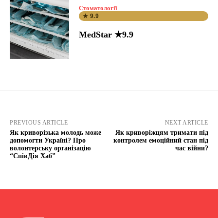
Стоматології
★ 9.9
MedStar ★9.9
PREVIOUS ARTICLE
NEXT ARTICLE
Як криворізька молодь може
Як криворіжцям тримати під
допомогти Україні? Про
контролем емоційний стан під
волонтерську організацію
час війни?
“СпівДія Хаб”