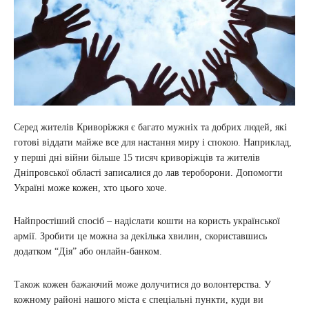
Серед жителів Криворіжжя є багато мужніх та добрих людей, які
готові віддати майже все для настання миру і спокою. Наприклад,
у перші дні війни більше 15 тисяч криворіжців та жителів
Дніпровської області записалися до лав тероборони. Допомогти
Україні може кожен, хто цього хоче.
Найпростіший спосіб – надіслати кошти на користь української
армії. Зробити це можна за декілька хвилин, скориставшись
додатком “Дія” або онлайн-банком.
Також кожен бажаючий може долучитися до волонтерства. У
кожному районі нашого міста є спеціальні пункти, куди ви