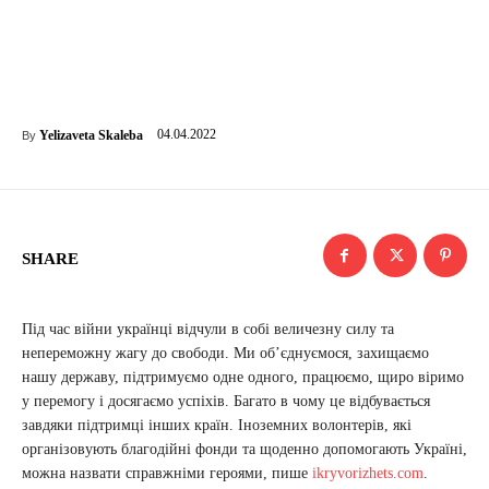
04.04.2022
Yelizaveta Skaleba
By
SHARE
Під час війни українці відчули в собі величезну силу та
непереможну жагу до свободи. Ми об’єднуємося, захищаємо
нашу державу, підтримуємо одне одного, працюємо, щиро віримо
у перемогу і досягаємо успіхів. Багато в чому це відбувається
завдяки підтримці інших країн. Іноземних волонтерів, які
організовують благодійні фонди та щоденно допомогають Україні,
можна назвати справжніми героями, пише
ikryvorizhets.com
.