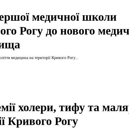
першої медичної школи
ого Рогу до нового меди
ища
оліття медицина на території Кривого Рогу...
мії холери, тифу та маля
ії Кривого Рогу