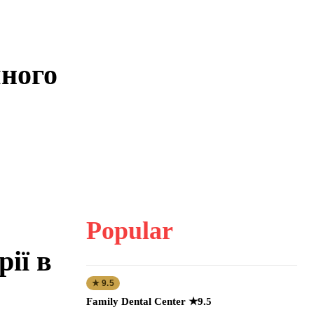
чного
Popular
рії в
★ 9.5
Family Dental Center ★9.5