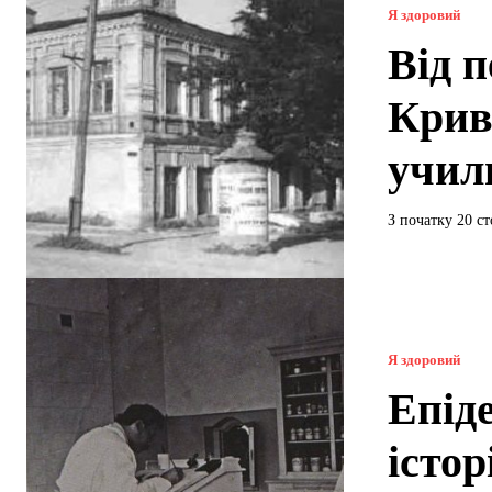
Я здоровий
Від 
Крив
учил
З початку 20 ст
Я здоровий
Епіде
істор