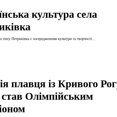
їнська культура села
иківка
о типу Петриківка є зосередженням культури та творчості...
ія плавця із Кривого Рог
 став Олімпійським
іоном