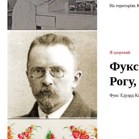
На територіях 
Я здоровий
Фукс
Рогу,
Фукс Едуард Ка