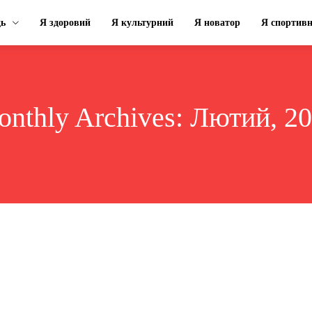
ць
Я здоровий
Я культурний
Я новатор
Я спортив
nthly Archives: Лютий, 2