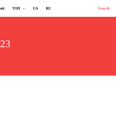
ний
ТОП
UA
RU
Search
023