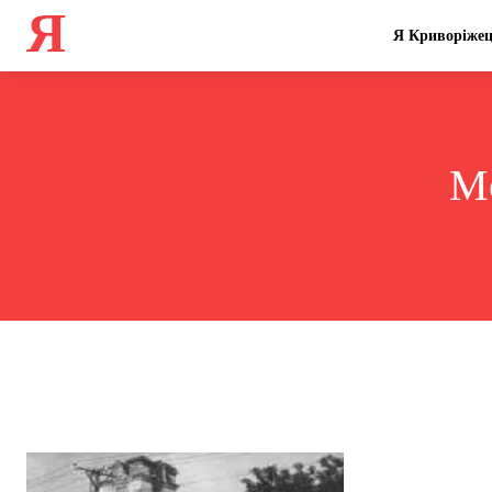
Я
Я Криворіже
Mo