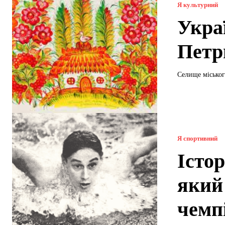
Я культурний
Укра
Петр
Селище міськог
Я спортивний
Істор
який
чемп