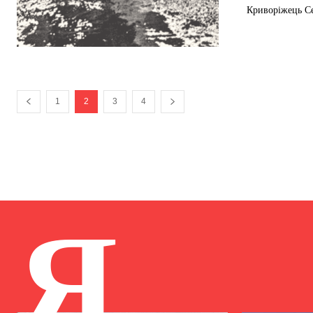
Криворіжець Се
1
2
3
4
Я