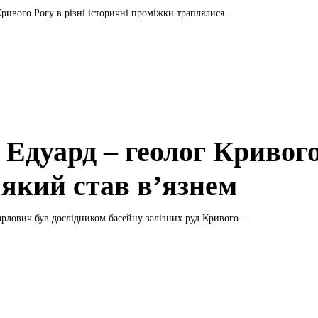
Кривого Рогу в різні історичні проміжки траплялися...
 Едуард – геолог Кривог
 який став в’язнем
рлович був дослідником басейну залізних руд Кривого...