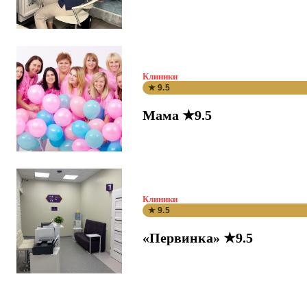
Клиники
★ 9.5
Мама ★9.5
Клиники
★ 9.5
«Первинка» ★9.5