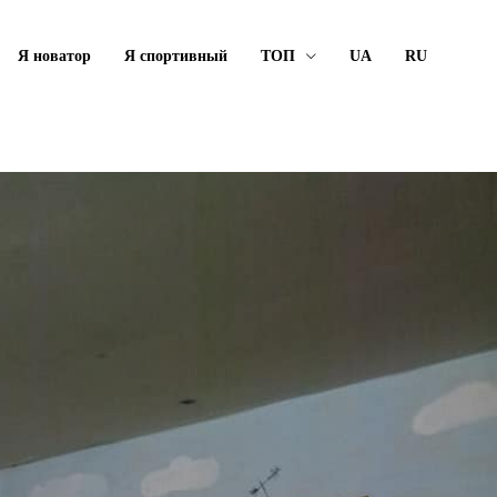
Я новатор
Я спортивный
ТОП
UA
RU