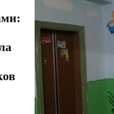
ами:
ла
ков