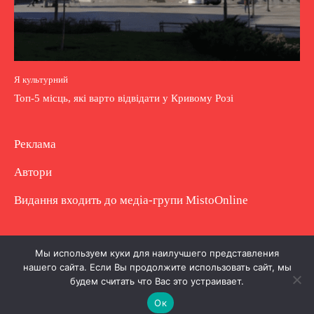
Я культурний
Топ-5 місць, які варто відвідати у Кривому Розі
Реклама
Автори
Видання входить до медіа-групи
MistoOnline
Copyright © Повне використання матеріалу
Мы используем куки для наилучшего представления
нашего сайта. Если Вы продолжите использовать сайт, мы
заборонено. Частково можна з гіперпосиланням.
будем считать что Вас это устраивает.
Ок