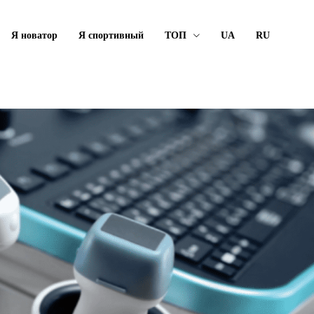
Я новатор
Я спортивный
ТОП
UA
RU