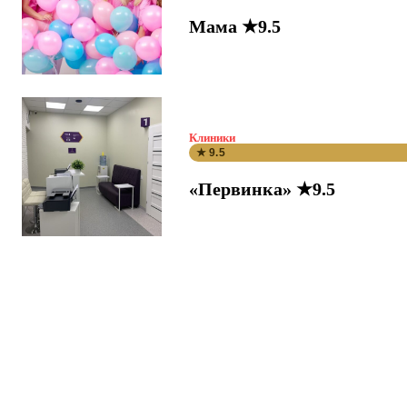
Мама ★9.5
Клиники
★ 9.5
«Первинка» ★9.5