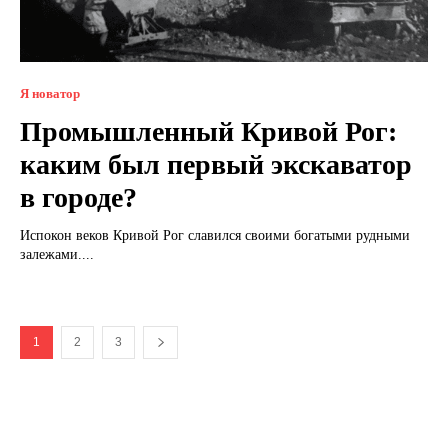
Я новатор
Промышленный Кривой Рог:
каким был первый экскаватор
в городе?
Испокон веков Кривой Рог славился своими богатыми рудными
залежами....
1
2
3