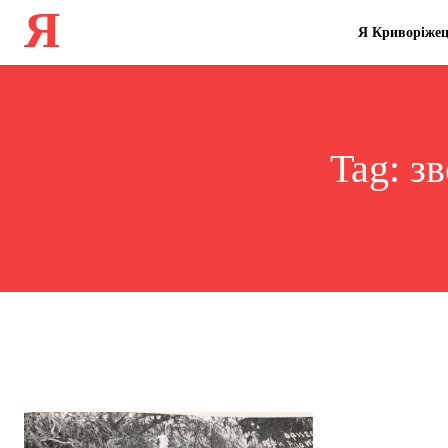
Я
Я Криворіже
Tag:
зв