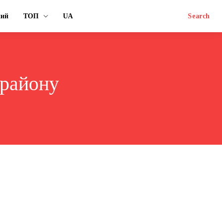
ний
ТОП
UA
Search
 району