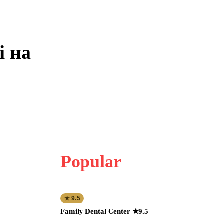
і на
Popular
★ 9.5
Family Dental Center ★9.5