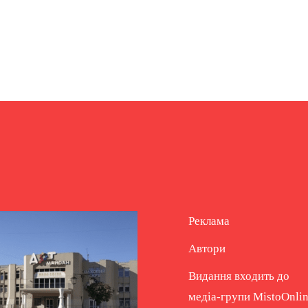
Реклама
Автори
Видання входить до
медіа-групи
MistoOnli