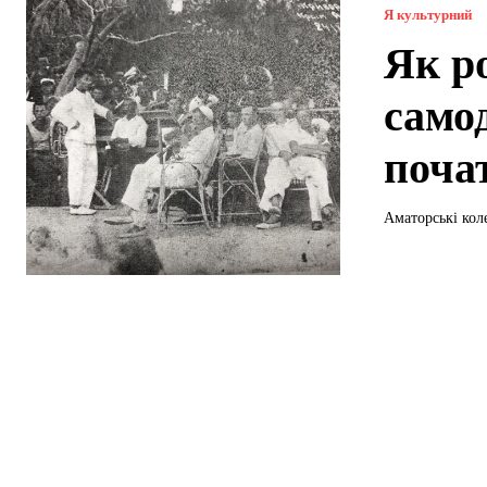
Я культурний
Як р
само
поча
Аматорські коле