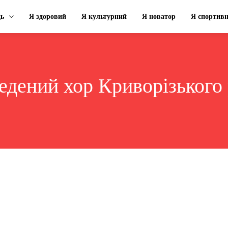
ць
Я здоровий
Я культурний
Я новатор
Я спортив
едений хор Криворізького