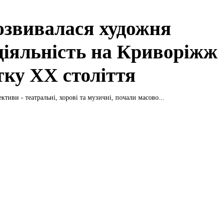
озвивалася художня
діяльність на Криворіжж
тку ХХ століття
ктиви - театральні, хорові та музичні, почали масово...