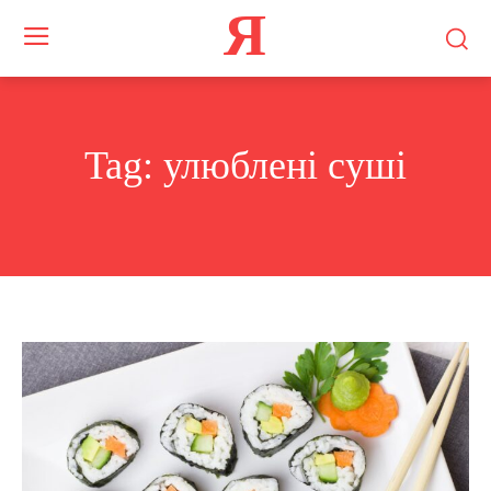
Я
Tag:
улюблені суші