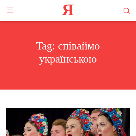
Я
Tag:
співаймо
українською