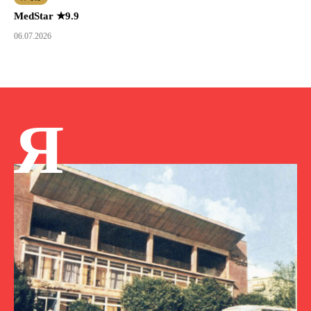
MedStar ★9.9
06.07.2026
Я