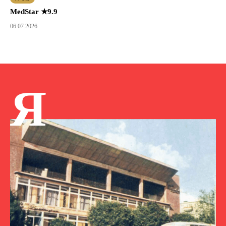
MedStar ★9.9
06.07.2026
Я