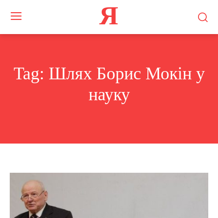
Я
Tag:
Шлях Борис Мокін у
науку