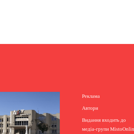
Реклама
Автори
Видання входить до
медіа-групи
MistoOnli