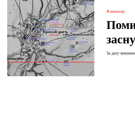
Я новатор
Поми
засн
За дату виникн