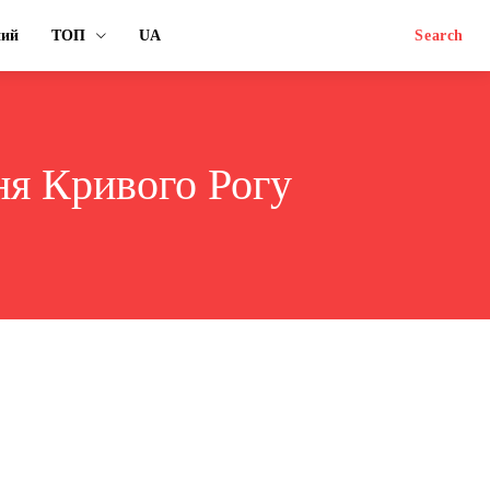
ний
ТОП
UA
Search
ня Кривого Рогу