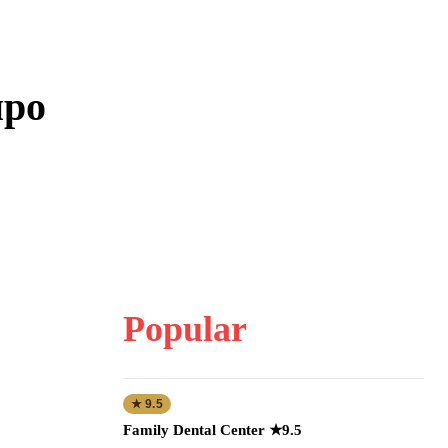
про
Popular
★ 9.5
Family Dental Center ★9.5