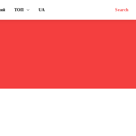
ний
ТОП
UA
Search