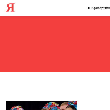
Я
Я Криворіже