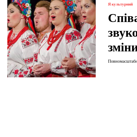
Я культурний
Спів
звук
зміни
Повномасштабна