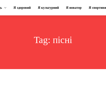
ць
Я здоровий
Я культурний
Я новатор
Я спортив
Tag:
пісні