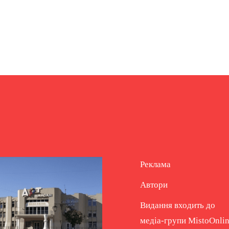
Реклама
Автори
Видання входить до
медіа-групи
MistoOnli