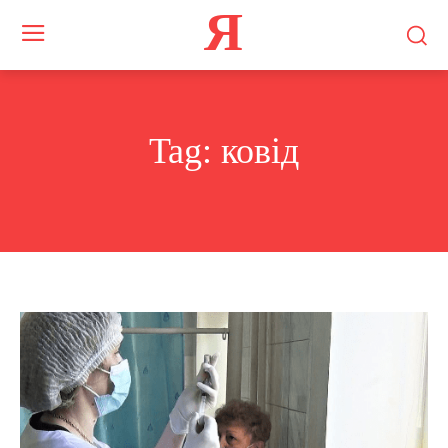
Я
Tag:
ковід