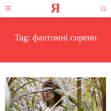
Я
Tag:
фантомні сирени