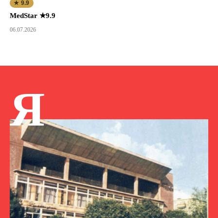
★ 9.9
MedStar ★9.9
06.07.2026
Я