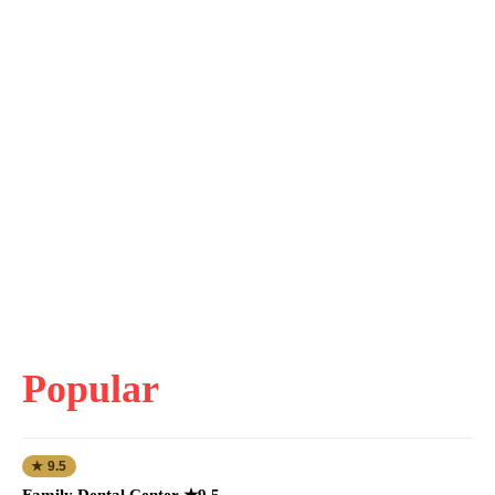
Popular
★ 9.5
Family Dental Center ★9.5