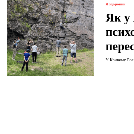
Я здоровий
Як у
псих
пере
У Кривому Розі