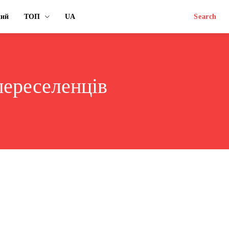
ний
ТОП
UA
Search
переселенців