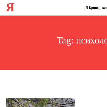
Я
Я Криворіже
Tag:
психоло