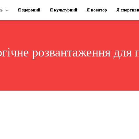
ць
Я здоровий
Я культурний
Я новатор
Я спортив
гічне розвантаження для 