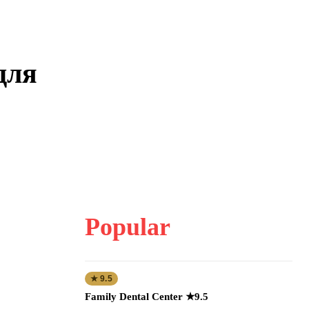
для
Popular
★ 9.5
Family Dental Center ★9.5