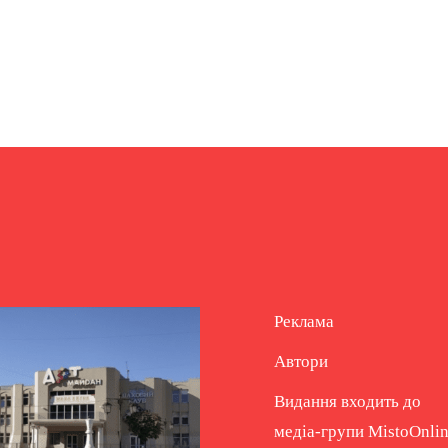
Реклама
Автори
Видання входить до
медіа-групи
MistoOnli