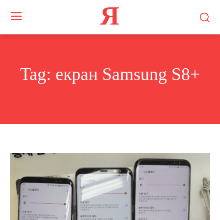
Я
Tag:
екран Samsung S8+