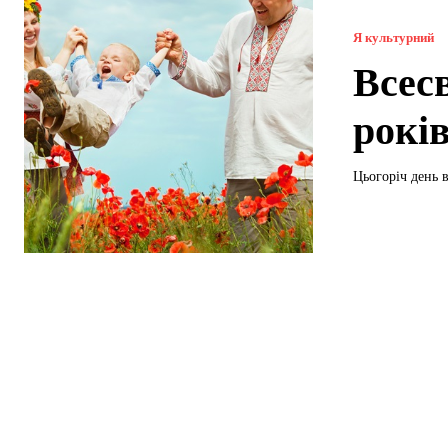
Я культурний
Всес
років
Цьогоріч день 