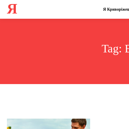
Я
Я Криворіже
Tag: