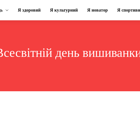
ць
Я здоровий
Я культурний
Я новатор
Я спортив
Всесвітній день вишиванк