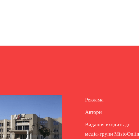
Реклама
Автори
Видання входить до
медіа-групи
MistoOnli