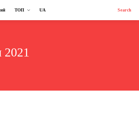
ний
ТОП
UA
Search
и 2021