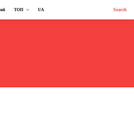
ний
ТОП
UA
Search