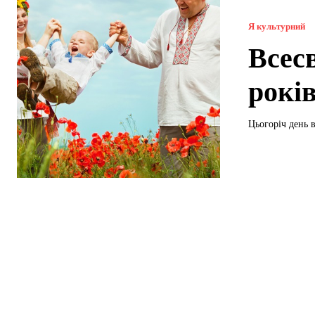
Я культурний
Всес
років
Цьогоріч день 