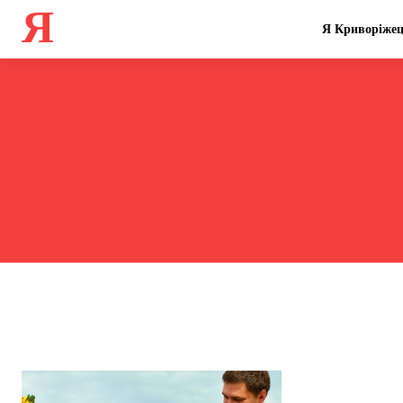
Я
Я Криворіже