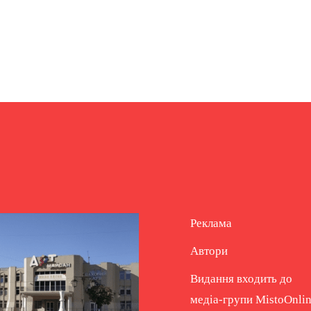
Реклама
Автори
Видання входить до
медіа-групи
MistoOnli