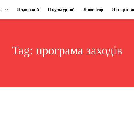
ць
Я здоровий
Я культурний
Я новатор
Я спортив
Tag:
програма заходів