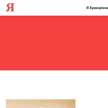
Я
Я Криворіже