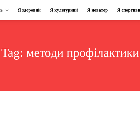
ць
Я здоровий
Я культурний
Я новатор
Я спортив
Tag:
методи профілактики