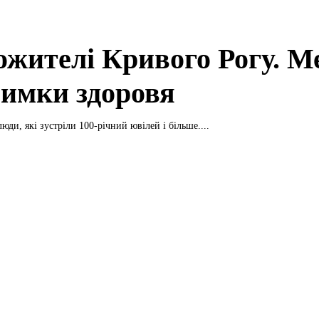
ожителі Кривого Рогу. М
римки здоровя
юди, які зустріли 100-річний ювілей і більше....