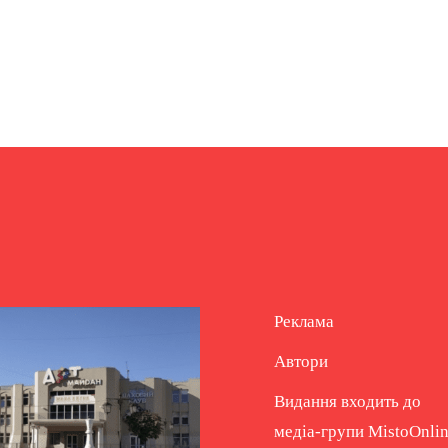
Реклама
Автори
Видання входить до
медіа-групи
MistoOnli