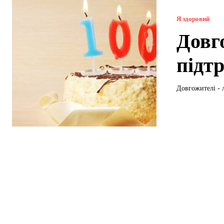
Я здоровий
Довг
підт
Довгожителі - л