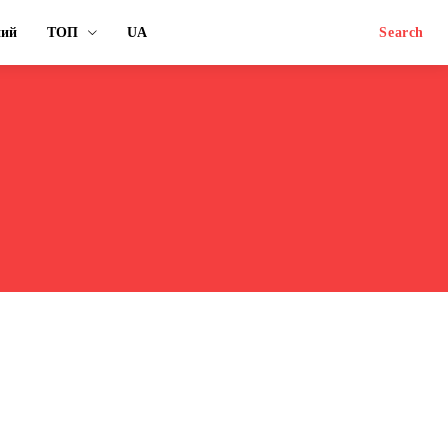
ний
ТОП
UA
Search