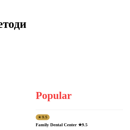
етоди
Popular
★ 9.5
Family Dental Center ★9.5