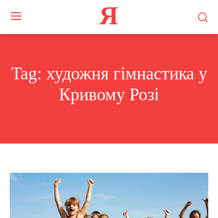
Я
Tag:
художня гімнастика у
Кривому Розі