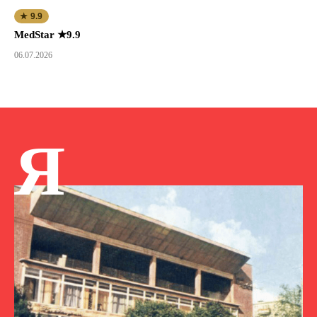
★ 9.9
MedStar ★9.9
06.07.2026
Я