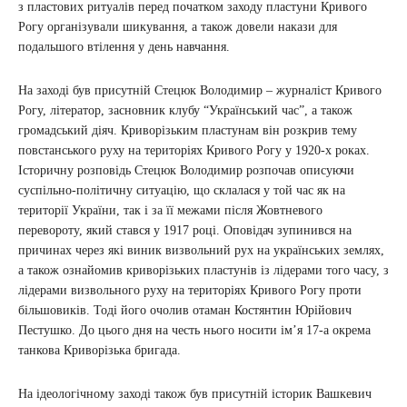
з пластових ритуалів перед початком заходу пластуни Кривого
Рогу організували шикування, а також довели накази для
подальшого втілення у день навчання.
На заході був присутній Стецюк Володимир – журналіст Кривого
Рогу, літератор, засновник клубу “Український час”, а також
громадський діяч. Криворізьким пластунам він розкрив тему
повстанського руху на територіях Кривого Рогу у 1920-х роках.
Історичну розповідь Стецюк Володимир розпочав описуючи
суспільно-політичну ситуацію, що склалася у той час як на
території України, так і за її межами після Жовтневого
перевороту, який стався у 1917 році. Оповідач зупинився на
причинах через які виник визвольний рух на українських землях,
а також ознайомив криворізьких пластунів із лідерами того часу, з
лідерами визвольного руху на територіях Кривого Рогу проти
більшовиків. Тоді його очолив отаман Костянтин Юрійович
Пестушко. До цього дня на честь нього носити ім’я 17-а окрема
танкова Криворізька бригада.
На ідеологічному заході також був присутній історик Вашкевич