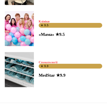
Клініки
★ 9.5
«Мама» ★9.5
Стоматології
★ 9.9
MedStar ★9.9