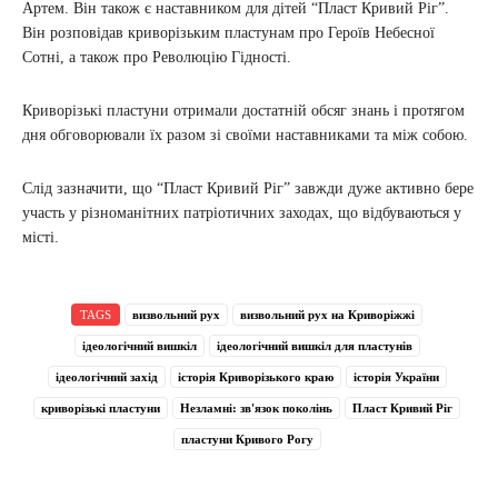
Артем. Він також є наставником для дітей “Пласт Кривий Ріг”.
Він розповідав криворізьким пластунам про Героїв Небесної
Сотні, а також про Революцію Гідності.
Криворізькі пластуни отримали достатній обсяг знань і протягом
дня обговорювали їх разом зі своїми наставниками та між собою.
Слід зазначити, що “Пласт Кривий Ріг” завжди дуже активно бере
участь у різноманітних патріотичних заходах, що відбуваються у
місті.
TAGS
визвольний рух
визвольний рух на Криворіжжі
ідеологічний вишкіл
ідеологічний вишкіл для пластунів
ідеологічний захід
історія Криворізького краю
історія України
криворізькі пластуни
Незламні: зв'язок поколінь
Пласт Кривий Ріг
пластуни Кривого Рогу