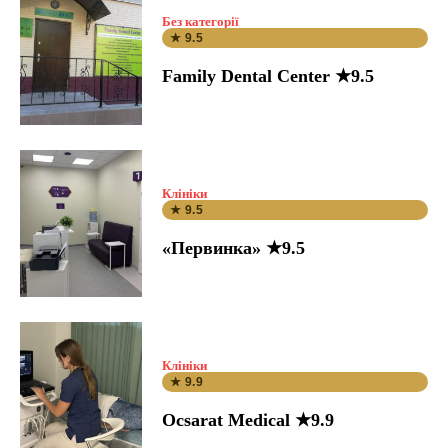
Без категорії
★ 9.5
Family Dental Center ★9.5
Клініки
★ 9.5
«Первинка» ★9.5
Клініки
★ 9.9
Ocsarat Medical ★9.9