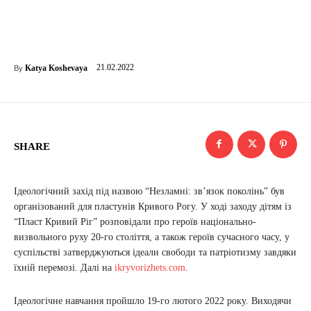
21.02.2022
Katya Koshevaya
By
SHARE
Ідеологічний захід під назвою “Незламні: зв’язок поколінь” був
організований для пластунів Кривого Рогу. У ході заходу дітям із
“Пласт Кривий Ріг” розповідали про героїв національно-
визвольного руху 20-го століття, а також героїв сучасного часу, у
суспільстві затверджуються ідеали свободи та патріотизму завдяки
їхній перемозі. Далі на
ikryvorizhets.com
.
Ідеологічне навчання пройшло 19-го лютого 2022 року. Виходячи