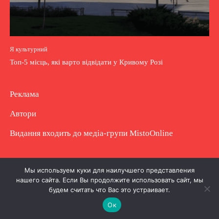
Я культурний
Топ-5 місць, які варто відвідати у Кривому Розі
Реклама
Автори
Видання входить до медіа-групи
MistoOnline
Copyright © Повне використання матеріалу
Мы используем куки для наилучшего представления
нашего сайта. Если Вы продолжите использовать сайт, мы
заборонено. Частково можна з гіперпосиланням.
будем считать что Вас это устраивает.
Ок
.
.
.