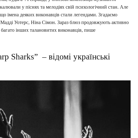
ркалювали у піснях та мелодіях свій психологічний стан. Але
 що імена деяких виконавців стали легендами. Згадаємо
, Мадді Уотерс, Ніна Сімон. Зараз блюз продовжують активно
 багато інших талановитих виконавців, пише
arp Sharks” – відомі українські