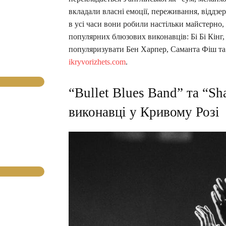
вкладали власні емоції, переживання, віддзе
в усі часи вони робили настільки майстерно,
популярних блюзових виконавців: Бі Бі Кінг
популяризувати Бен Харпер, Саманта Фіш та
ikryvorizhets.com
.
“Bullet Blues Band” та “Sh
виконавці у Кривому Розі