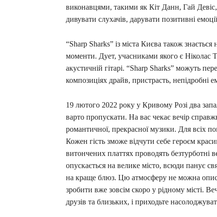
виконавцями, такими як Кіт Данн, Гай Девіс
дивувати слухачів, дарувати позитивні емоції 
“Sharp Sharks” із міста Києва також знається н
моменти. Дует, учасниками якого є Ніколас Т
акустичній гітарі. “Sharp Sharks” можуть пере
композиціях драйв, пристрасть, непідробні е
19 лютого 2022 року у Кривому Розі два запа
варто пропускати. На вас чекає вечір справж
романтичної, прекрасної музики. Для всіх по
Кожен гість зможе відчути себе героєм красиво
витончених платтях проводять безтурботні в
опускається на велике місто, всюди панує св
на краще блюз. Цю атмосферу не можна описат
зробити вже зовсім скоро у рідному місті. В
друзів та близьких, і приходьте насолоджув