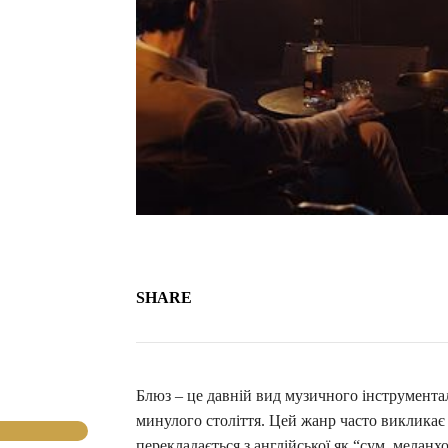
SHARE
Блюз – це давній вид музичного інструмента
минулого століття. Цей жанр часто викликає н
перекладається з англійської як “сум, меланхо