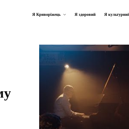
Я Криворіжець
Я здоровий
Я культурни
му