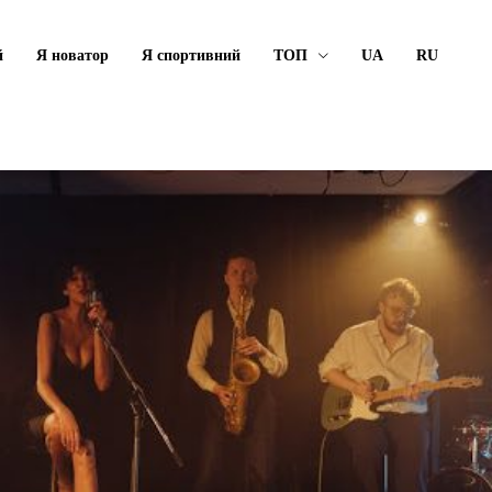
й
Я новатор
Я спортивний
ТОП
UA
RU