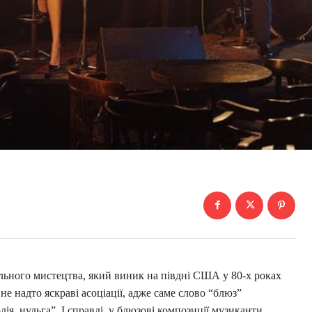
льного мистецтва, який виник на півдні США у 80-х роках
е надто яскраві асоціації, адже саме слово “блюз”
лія, нудьга”. І справді, у блюзові композиції музиканти