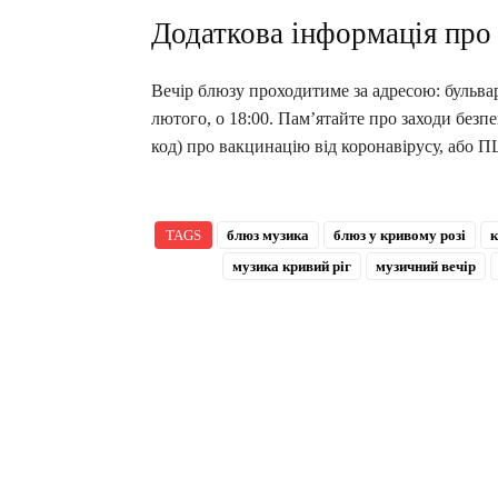
Додаткова інформація про з
Вечір блюзу проходитиме за адресою: бульвар 
лютого, о 18:00. Пам’ятайте про заходи безп
код) про вакцинацію від коронавірусу, або П
TAGS
блюз музика
блюз у кривому розі
к
музика кривий ріг
музичний вечір