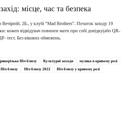
ахід: місце, час та безпека
Вечірній, 2Б., у клубі “Mad Brothers”. Початок заходу 19
еки: кожен відвідувач повинен мати при собі довідку(або QR-
ЦР- тест. Без вікових обмежень.
риворізька Ніч блюзу
Культурні заходи
музика в кривому розі
Ніч блюзу
Ніч блюзу 2022
Ніч блюзу у кривому розі