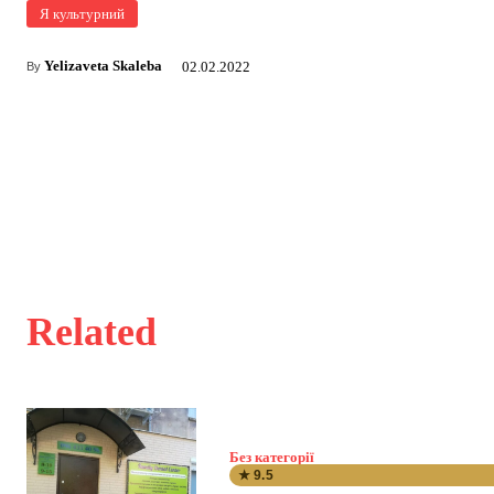
Я культурний
Yelizaveta Skaleba
02.02.2022
By
Related
Без категорії
★ 9.5