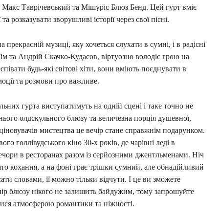
, Макс Таврічевський та Мішуріс Блюз Бенд. Цей гурт вміє
та розказувати зворушливі історії через свої пісні.
а прекрасній музиці, яку хочеться слухати в сумні, і в радісні
ім та Андрій Скачко-Кудасов, віртуозно володіє грою на
співати будь-які світові хіти, вони вміють поєднувати в
моції та розмови про важливе.
льних гурта виступатимуть на одній сцені і таке точно не
нього олдскульного блюзу та величезна порція душевної,
ціновувачів мистецтва це вечір стане справжнім подарунком.
го голлівудського кіно 30-х років, де чарівні леді в
ечори в ресторанах разом із серйозними джентльменами. Ніч
ято кохання, а на фоні грає трішки сумний, але обнадійливий
и словами, її можно тільки відчути. І це ви зможете
ечір блюзу нікого не залишить байдужим, тому запрошуйте
атися атмосферою романтики та ніжності.