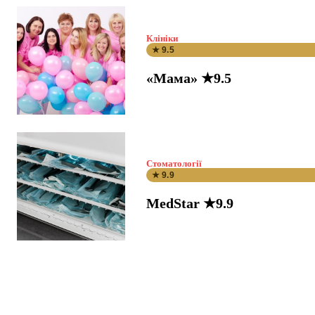
Клініки
★ 9.5
«Мама» ★9.5
Стоматології
★ 9.9
MedStar ★9.9