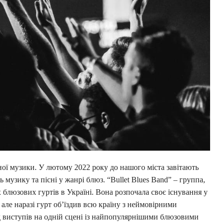
ної музики. У лютому 2022 року до нашого міста завітають
 музику та пісні у жанрі блюз. “Bullet Blues Band” – группа,
х блюзових гуртів в Україні. Вона розпочала своє існування у
 але наразі гурт об’їздив всю країну з неймовірними
ід виступів на одній сцені із найпопулярнішими блюзовими