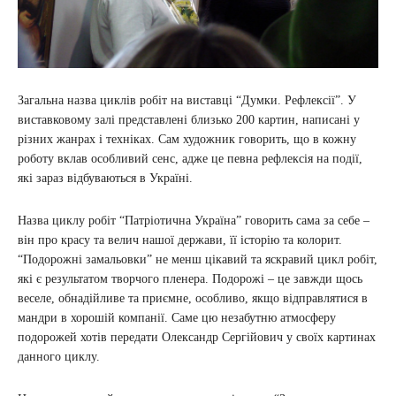
Загальна назва циклів робіт на виставці “Думки. Рефлексії”. У
виставковому залі представлені близько 200 картин, написані у
різних жанрах і техніках. Сам художник говорить, що в кожну
роботу вклав особливий сенс, адже це певна рефлексія на події,
які зараз відбуваються в Україні.
Назва циклу робіт “Патріотична Україна” говорить сама за себе –
він про красу та велич нашої держави, її історію та колорит.
“Подорожні замальовки” не менш цікавий та яскравий цикл робіт,
які є результатом творчого пленера. Подорожі – це завжди щось
веселе, обнадійливе та приємне, особливо, якщо відправлятися в
мандри в хорошій компанії. Саме цю незабутню атмосферу
подорожей хотів передати Олександр Сергійович у своїх картинах
данного циклу.