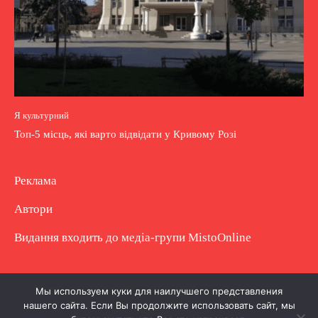
Я культурний
Топ-5 місць, які варто відвідати у Кривому Розі
Реклама
Автори
Видання входить до медіа-групи
MistoOnline
Copyright © Повне використання матеріалу
Мы используем куки для наилучшего представления
нашего сайта. Если Вы продолжите использовать сайт, мы
заборонено. Частково можна з гіперпосиланням.