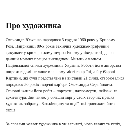
Про художника
Олександр Юрченко народився 3 грудня 1960 року у Кривому
Розі. Наприкінці 80-х років закінчив художньо-графічний
факультет у криворізькому педагогічному університеті, де на
данний момент працює викладачем. Митець є членом
Національної спілки художників України. Роботи його авторства
широко відомі не лише в нашому місті та країні, а й у Європі.
Картини, які були представлені на виставці 21 січня, створювалися
впродовж 30 років творчої кар’єри Олександра Сергійовича.
Основні жанри його робіт – портрети, натюрморти, пейзажі та
архітектура. Звичайно, у більшій мірі у своїх творчих працях
художник зображує Батьківщину та події, які тривожать його
серце.
За словами коллег художника в універитеті, його талант та успіх,