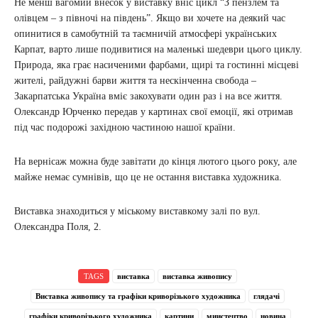
Не менш вагомий внесок у виставку вніс цикл “З пензлем та
олівцем – з півночі на південь”. Якщо ви хочете на деякий час
опинитися в самобутній та таємничій атмосфері українських
Карпат, варто лише подивитися на маленькі шедеври цього циклу.
Природа, яка грає насиченими фарбами, щирі та гостинні місцеві
жителі, райдужні барви життя та нескінченна свобода –
Закарпатська Україна вміє закохувати один раз і на все життя.
Олександр Юрченко передав у картинах свої емоції, які отримав
під час подорожі західною частиною нашої країни.
На вернісаж можна буде завітати до кінця лютого цього року, але
майже немає сумнівів, що це не остання виставка художника.
Виставка знаходиться у міському виставкому залі по вул.
Олександра Поля, 2.
TAGS
виставка
виставка живопису
Виставка живопису та графіки криворізького художника
глядачі
графіки криворізького художника
картини
миистецтво
новина