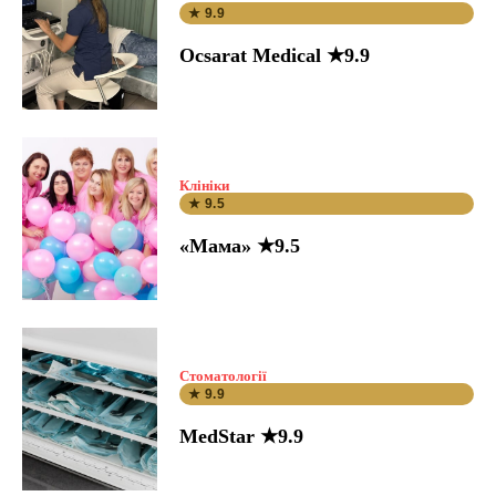
★ 9.9
Ocsarat Medical ★9.9
Клініки
★ 9.5
«Мама» ★9.5
Стоматології
★ 9.9
MedStar ★9.9