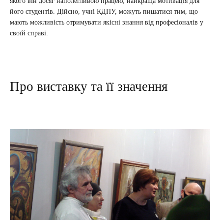
якого він досяг наполегливою працею, найкраща мотивація для
його студентів. Дійсно, учні КДПУ, можуть пишатися тим, що
мають можливість отримувати якісні знання від професіоналів у
своїй справі.
Про виставку та її значення