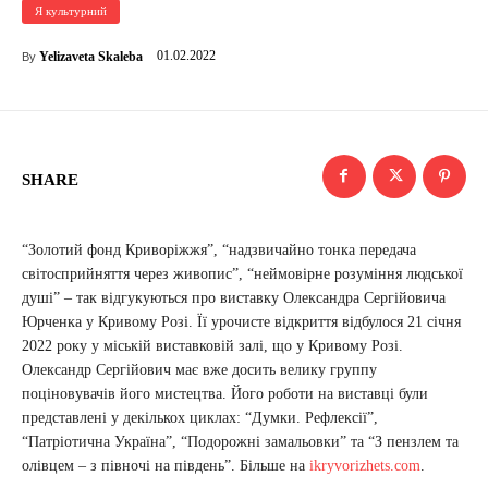
Я культурний
01.02.2022
Yelizaveta Skaleba
By
SHARE
“Золотий фонд Криворіжжя”, “надзвичайно тонка передача
світосприйняття через живопис”, “неймовірне розуміння людської
душі” – так відгукуються про виставку Олександра Сергійовича
Юрченка у Кривому Розі. Її урочисте відкриття відбулося 21 січня
2022 року у міській виставковій залі, що у Кривому Розі.
Олександр Сергійович має вже досить велику группу
поціновувачів його мистецтва. Його роботи на виставці були
представлені у декількох циклах: “Думки. Рефлексії”,
“Патріотична Україна”, “Подорожні замальовки” та “З пензлем та
олівцем – з півночі на південь”. Більше на
ikryvorizhets.com
.