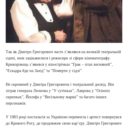
Так як Дмитро Григорович часто з’являвся на великій театральній
сцені, ним зацікавилися і режисери зі сфери кінематографу.
Криворіжець з’явився у кінострічках “Грак – птах весняний”,
“Ескадра йде на Захід” та “Померти у сідлі”.
Не скромний у Дмитра Григоровича і театральний досвід. Він
зіграв генерала Леонова у “У сутінках”, Лаврова у “Осінніх
скрипках”, Йосифа у “Весільному марші” та багато інших
персонажів.
У 1983 році ностальгія за Україною перемогла і артист повернувся
до Кривого Рогу, де продовжив свою кар’єру. Дмитро Григорович