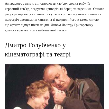
Амурського заливу, він створював кар’єру, ловив рибу, їв
червоний кав’яр, згадуючи криворізькі борщі та вареники. Одного
разу криворіжець вирішив покупатися у Тихому океані і поплив
назустріч океанським хвилям, а ті накрили його з такою силою,
що артист відчув пісок на дні. Дивом Дмитру Григоровичу
вдалося врятуватися з небезпечної пастки.
Дмитро Голубченко у
кінематографі та театрі