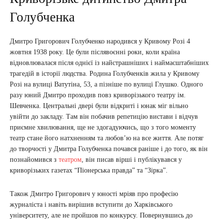
Голубченка
Дмитро Григорович Голубченко народився у Кривому Розі 4
жовтня 1938 року. Це були післявоєнні роки, коли країна
відновлювалася після однієї із найстрашніших і наймасштабніших
трагедій в історії людства. Родина Голубченків жила у Кривому
Розі на вулиці Ватутіна, 53, а пізніше по вулиці Глушко. Одного
разу юний Дмитро проходив повз криворізького театру ім.
Шевченка. Центральні двері були відкриті і юнак міг вільно
увійти до закладу. Там він побачив репетицію вистави і відчув
приємне хвилювання, ще не здогадуючись, що з того моменту
театр стане його натхненням та любов’ю на все життя. Але потяг
до творчості у Дмитра Голубченка почався раніше і до того, як він
познайомився з
театром
, він писав вірші і публікувався у
криворізьких газетах “Піонерська правда” та “Зірка”.
Також Дмитро Григорович у юності мріяв про професію
журналіста і навіть вирішив вступити до Харківського
університету, але не пройшов по конкурсу. Повернувшись до