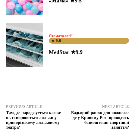
«Мама» ★9.5
Стоматології
★ 9.9
MedStar ★9.9
PREVIOUS ARTICLE
NEXT ARTICLE
Там, де народжується казка:
Бадьорий ранок для кожного:
як створюються ляльки у
де у Кривому Розі проводять
криворізькому ляльковому
безкоштовні спортивні
театрі?
заняття?