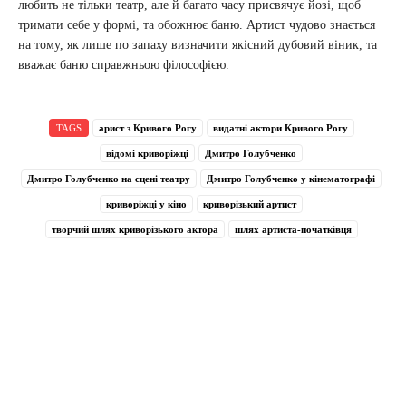
любить не тільки театр, але й багато часу присвячує йозі, щоб
тримати себе у формі, та обожнює баню. Артист чудово знається
на тому, як лише по запаху визначити якісний дубовий віник, та
вважає баню справжньою філософією.
TAGS
арист з Кривого Рогу
видатні актори Кривого Рогу
відомі криворіжці
Дмитро Голубченко
Дмитро Голубченко на сцені театру
Дмитро Голубченко у кінематографі
криворіжці у кіно
криворізький артист
творчий шлях криворізького актора
шлях артиста-початківця