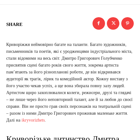
SHARE
Криворіжжя неймовірно багате на таланти. Багато художників,
письменників та поетів, які є уродженцями індустріального міста,
стали відомими на весь світ. Дмитро Григорович Голубченко
присвятив сцені багато років свого життя, зокрема артиста
пам’ятають за його різнопланові роботи, де він відкривався
аудиторії як трагік, лірик та комедійний актор. Кожну виставу з
його участю чекав успіх, а ще вона збирала повну залу людей.
Артистом щиро захоплювалися колеги, режисери, друзі та глядачі
– не лише через його неповторний талант, але й за любов до своєї
справи. Він не просто грав своїх персонажів на театральній сцені
– разом із ними Дмитро Григорович проживав маленьке життя.
Далі на
ikryvorizhets
.
Криворізьке дитинство Дмитра