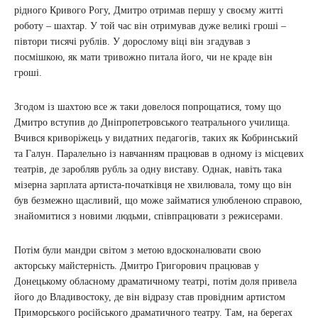
рідного Кривого Рогу, Дмитро отримав першу у своєму житті
роботу – шахтар. У той час він отримував дуже великі гроші –
півтори тисячі рублів. У дорослому віці він згадував з
посмішкою, як мати тривожно питала його, чи не краде він
гроші.
Згодом із шахтою все ж таки довелося попрощатися, тому що
Дмитро вступив до Дніпропетровського театрального училища.
Вчився криворіжець у видатних педагогів, таких як Кобринський
та Галун. Паралельно із навчанням працював в одному із місцевих
театрів, де заробляв рубль за одну виставу. Однак, навіть така
мізерна зарплата артиста-початківця не хвилювала, тому що він
був безмежно щасливий, що може займатися улюбленою справою,
знайомитися з новими людьми, співпрацювати з режисерами.
Потім були мандри світом з метою вдосконалювати свою
акторську майстерність. Дмитро Григорович працював у
Донецькому обласному драматичному театрі, потім доля привела
його до Владивостоку, де він відразу став провідним артистом
Приморського російського драматичного театру. Там, на берегах