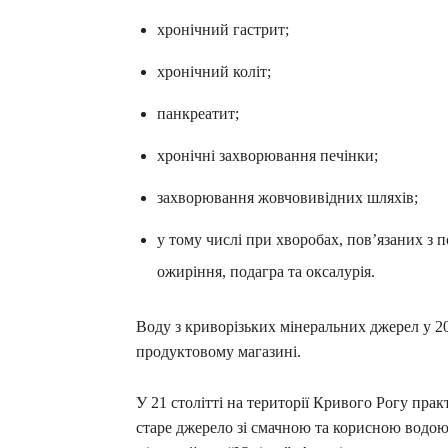
хронічний гастрит;
хронічний коліт;
панкреатит;
хронічні захворювання печінки;
захворювання жовчовивідних шляхів;
у тому числі при хворобах, пов’язаних з 
ожиріння, подагра та оксалурія.
Воду з криворізьких мінеральних джерел у 2
продуктовому магазині.
У 21 столітті на території Кривого Рогу пра
старе джерело зі смачною та корисною водою,