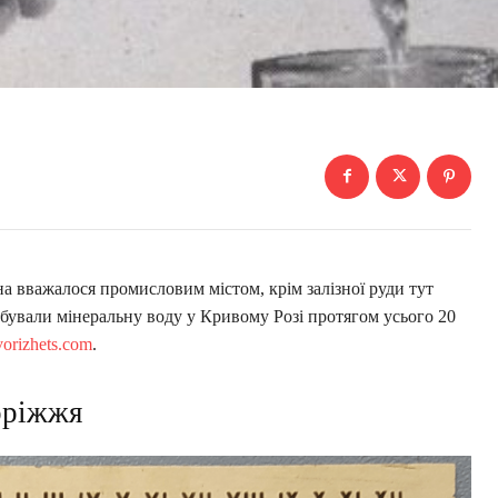
а вважалося промисловим містом, крім залізної руди тут
бували мінеральну воду у Кривому Розі протягом усього 20
vorizhets.com
.
оріжжя