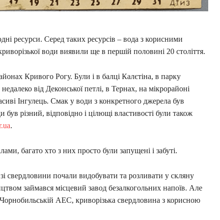
дні ресурси. Серед таких ресурсів – вода з корисними
риворізької води виявили ще в першій половині 20 століття.
йонах Кривого Рогу. Були і в балці Калєтіна, в парку
 недалеко від Деконської петлі, в Тернах, на мікрорайоні
сиві Інгулець. Смак у води з конкретного джерела був
и був різний, відповідно і цілющі властивості були також
r.ua
.
лами, багато хто з них просто були запущені і забуті.
а зі свердловини почали видобувати та розливати у скляну
ицтвом займався місцевий завод безалкогольних напоїв. Але
на Чорнобильській АЕС, криворізька свердловина з корисною