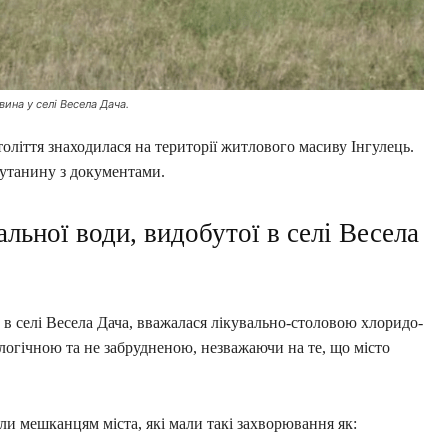
ина у селі Весела Дача.
оліття знаходилася на території житлового масиву Інгулець.
лутанину з документами.
льної води, видобутої в селі Весела
 в селі Весела Дача, вважалася лікувально-столовою хлоридо-
огічною та не забрудненою, незважаючи на те, що місто
ли мешканцям міста, які мали такі захворювання як: