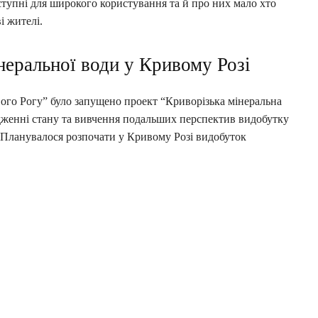
ступні для широкого користування та й про них мало хто
і жителі.
неральної води у Кривому Розі
вого Рогу” було запущено проект “Криворізька мінеральна
ідженні стану та вивчення подальших перспектив видобутку
 Планувалося розпочати у Кривому Розі видобуток