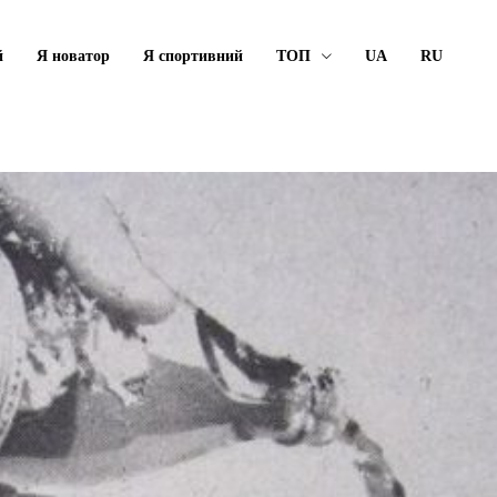
й
Я новатор
Я спортивний
ТОП
UA
RU