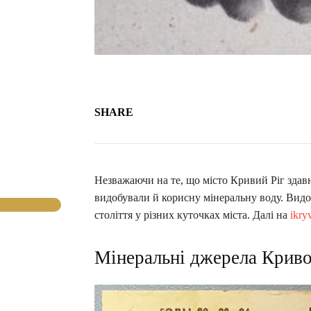
SHARE
Незважаючи на те, що місто Кривий Ріг здавн
видобували й корисну мінеральну воду. Видо
століття у різних куточках міста. Далі на
ikry
Мінеральні джерела Крив