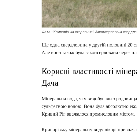
Фото: “Криворізька старовина”. Законсервована свердлов
Ще одна свердловина у другій половині 20 ст
Але вона також була законсервована через п
Корисні властивості мінера
Дача
Мінеральна вода, яку видобували з родовища
сульфатною водою. Вона була абсолютно екол
Кривий Ріг вважалося промисловим містом.
Криворізьку мінеральну воду лікарі признача