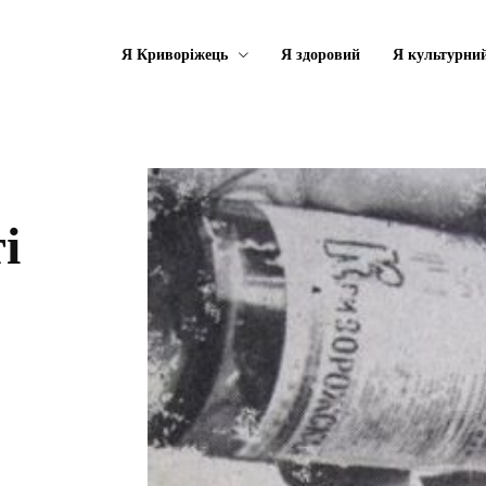
Я Криворіжець
Я здоровий
Я культурни
і