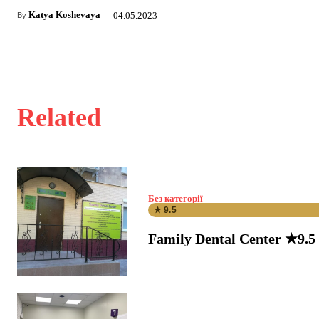
Katya Koshevaya
04.05.2023
By
Related
Без категорії
★ 9.5
Family Dental Center ★9.5