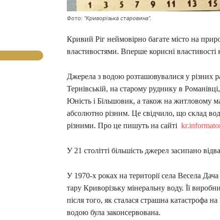
Фото: “Криворізька старовина”.
Кривий Ріг неймовірно багате місто на приро
властивостями. Вперше корисні властивості к
Джерела з водою розташовувалися у різних ра
Тернівській, на старому руднику в Романівці,
Юність і Більшовик, а також на житловому ма
абсолютно різним. Це свідчило, що склад вод
різними. Про це пишуть на сайті
kr.informato
У 21 столітті більшість джерел засипано відва
У 1970-х роках на території села Весела Дач
тару Криворізьку мінеральну воду. Її виробн
після того, як сталася страшна катастрофа 
водою була законсервована.