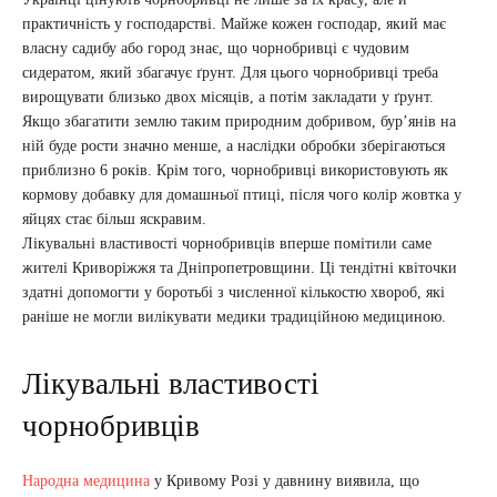
практичність у господарстві. Майже кожен господар, який має
власну садибу або город знає, що чорнобривці є чудовим
сидератом, який збагачує ґрунт. Для цього чорнобривці треба
вирощувати близько двох місяців, а потім закладати у ґрунт.
Якщо збагатити землю таким природним добривом, бур’янів на
ній буде рости значно менше, а наслідки обробки зберігаються
приблизно 6 років. Крім того, чорнобривці використовують як
кормову добавку для домашньої птиці, після чого колір жовтка у
яйцях стає більш яскравим.
Лікувальні властивості чорнобривців вперше помітили саме
жителі Криворіжжя та Дніпропетровщини. Ці тендітні квіточки
здатні допомогти у боротьбі з численної кількостю хвороб, які
раніше не могли вилікувати медики традиційною медициною.
Лікувальні властивості
чорнобривців
Народна медицина
у Кривому Розі у давнину виявила, що