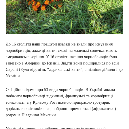
До 16 століття наші пращури взагалі не знали про існування
чорнобривців, адже ці квіти, схожі на маленькі сонечка, мають
американське коріння. У 16 столітті насіння чорнобривців було
завезено з Америки до Іспанії. Звідти вони поширилися по всій
Європі і були відомі як “африканські квіти”, а пізніше дійшли і до
України.
Офіційно відомо про 53 види чорнобривців. В Україні можна
побачити чорнобривці відхилені, французькі та чорнобривці
тонколисті, а у Кривому Розі ніжною прикрасою тротуарів,
доріжок та квітників є чорнобривці прямостоячі (африканські)
родом із Південної Мексики.
Українці цінують чорнобривці не лише за їх красу, але й