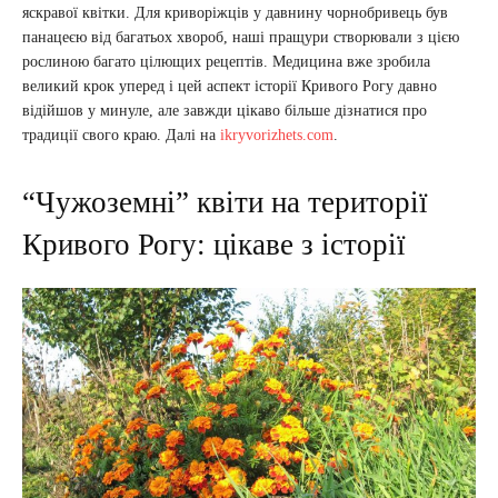
яскравої квітки. Для криворіжців у давнину чорнобривець був
панацеєю від багатьох хвороб, наші пращури створювали з цією
рослиною багато цілющих рецептів. Медицина вже зробила
великий крок уперед і цей аспект історії Кривого Рогу давно
відійшов у минуле, але завжди цікаво більше дізнатися про
традиції свого краю. Далі на
ikryvorizhets.com
.
“Чужоземні” квіти на території
Кривого Рогу: цікаве з історії