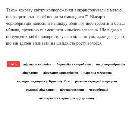
Також яскраву квітку криворожанки використовували з метою
покращити стан своєї шкіри та омолодити її. Відвар з
чорнобривців наносили на шкіру обличчя, щоб зробити її більш
м’якою, пружною та зменшити кількість запалень. Ще відвар з
популярних квітів використовували як шампунь, адже доведено,
що він здатен впливати на швидкість росту волосся.
TAGS
африканські квіти
боротьба з хворобами
види чорнобривців
лікування
лікування криворіжців
народна медицина
народна медицина у Кривому Розі
рецепти народної медицини
традиції лікування
цілющі рослини
чорнобривці
як лікувалися криворіжці у давнину