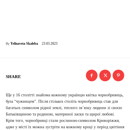
23.03.2023
Yelizaveta Skaleba
By
SHARE
Ще у 16 столітті знайома кожному українцю квітка чорнобривець,
була “чужинцем”. Після стількох століть чорнобривець став для
багатьох символом рідної землі, теплого зв’язку людини зі своєю
Батьківщиною та родиною, материної ласки та щирої любові.
Крім того, чорнобривці стали рослиною-символом Криворіжжя,
адже у місті їх можна зустріти на кожному кроці у період цвітіння