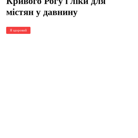
Кривого Рогу і ліки для
містян у давнину
Я здоровий