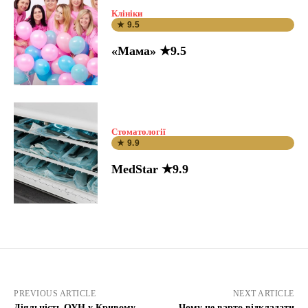
Клініки
★ 9.5
«Мама» ★9.5
Стоматології
★ 9.9
MedStar ★9.9
PREVIOUS ARTICLE
NEXT ARTICLE
Діяльність ОУН у Кривому
Чому не варто відкладати