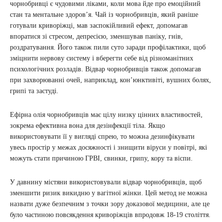
чорнобривці є чудовими ліками, коли мова йде про емоційний
стан та ментальне здоров’я. Чай із чорнобривців, який раніше
готували криворіжці, мав заспокійливий ефект, допомагав
впоратися зі стресом, депресією, зменшував паніку, гнів,
роздратування. Його також пили суто заради профілактики, щоб
зміцнити нервову систему і вберегти себе від різноманітних
психологічних розладів. Відвар чорнобривців також допомагав
при захворюванні очей, наприклад, кон’юнктивіті, вушних болях,
грипі та застуді.
Ефірна олія чорнобривців має цілу низку цінних властивостей,
зокрема ефективна вона для дезінфекції тіла. Якщо
використовувати її у вигляді спрею, то можна дезинфікувати
увесь простір у межах досяжності і знищити віруси у повітрі, які
можуть стати причиною ГРВІ, свинки, грипу, кору та віспи.
У давнину містяни використовували відвар чорнобривців, щоб
зменшити ризик викидню у вагітної жінки. Цей метод не можна
назвати дуже безпечним з точки зору доказової медицини, але це
було частиною повсякдення криворіжців впродовж 18-19 століття.