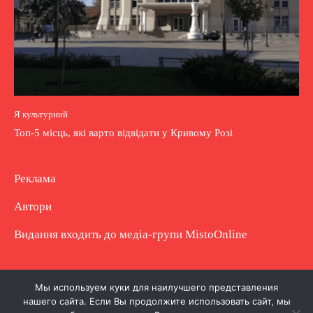
Я культурний
Топ-5 місць, які варто відвідати у Кривому Розі
Реклама
Автори
Видання входить до медіа-групи
MistoOnline
Copyright © Повне використання матеріалу
Мы используем куки для наилучшего представления
нашего сайта. Если Вы продолжите использовать сайт, мы
заборонено. Частково можна з гіперпосиланням.