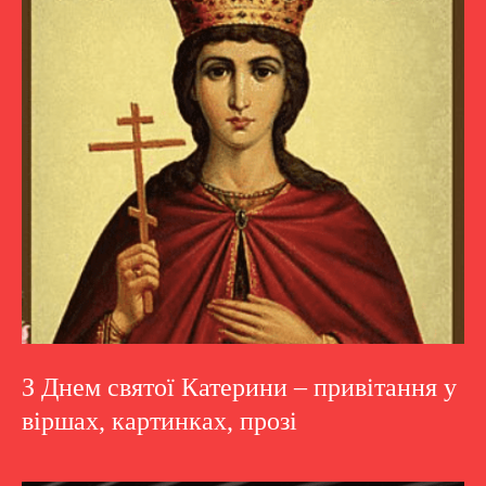
З Днем святої Катерини – привітання у
віршах, картинках, прозі