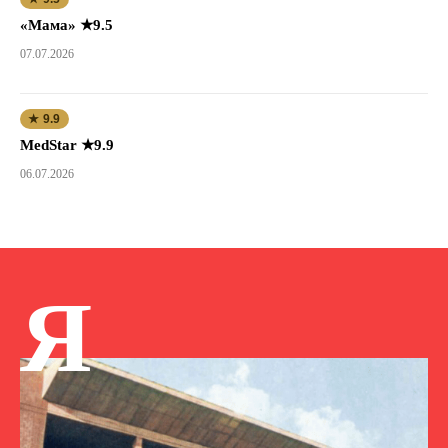
«Мама» ★9.5
07.07.2026
★ 9.9
MedStar ★9.9
06.07.2026
Я