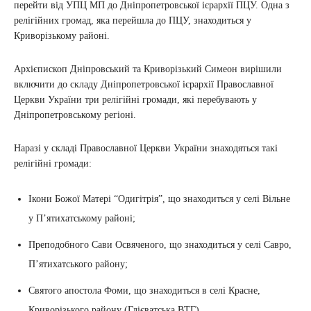
перейти від УПЦ МП до Дніпропетровської ієрархії ПЦУ. Одна з
релігійних громад, яка перейшла до ПЦУ, знаходиться у
Криворізькому районі.
Архієпископ Дніпровський та Криворізький Симеон вирішили
включити до складу Дніпропетровської ієрархії Православної
Церкви України три релігійні громади, які перебувають у
Дніпропетровському регіоні.
Наразі у складі Православної Церкви України знаходяться такі
релігійні громади:
Ікони Божої Матері “Одигітрія”, що знаходиться у селі Вільне
у П’ятихатському районі;
Преподобного Сави Освяченого, що знаходиться у селі Савро,
П’ятихатського району;
Святого апостола Фоми, що знаходиться в селі Красне,
Криворізького району (Глієватська ВТГ).