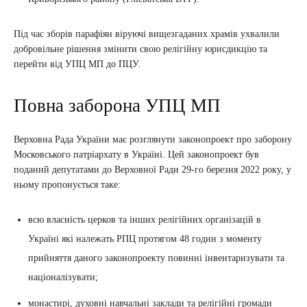
Під час зборів парафіян віруючі вищезгаданих храмів ухвалили
добровільне рішення змінити свою релігійну юрисдикцію та
перейти від УПЦ МП до ПЦУ.
Повна заборона УПЦ МП
Верховна Рада України має розглянути законопроект про заборону
Московського патріархату в Україні. Цей законопроект був
поданий депутатами до Верховної Ради 29-го березня 2022 року, у
ньому пропонується таке:
всю власність церков та інших релігійних організацій в
Україні які належать РПЦ протягом 48 годин з моменту
прийняття даного законопроекту повинні інвентаризувати та
націоналізувати;
монастирі, духовні навчальні заклади та релігійні громади