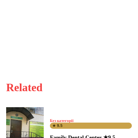
Related
Без категорії
★ 9.5
Family Dental Center ★9.5