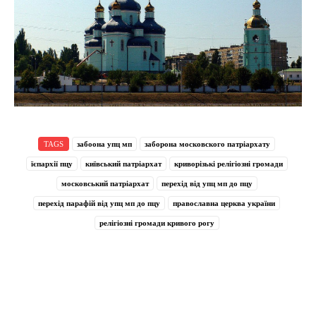
TAGS
забоона упц мп
заборона московского патріархату
їєпархії пцу
київський патріархат
криворізькі релігіозні громади
московський патріархат
перехід від упц мп до пцу
перехід парафій від упц мп до пцу
православна церква україни
релігіозні громади кривого рогу